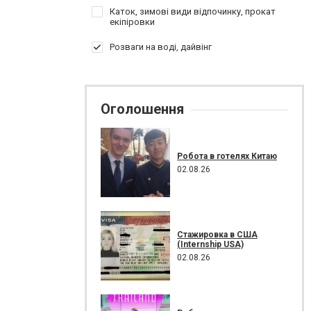
Каток, зимові види відпочинку, прокат
екіпіровки
Розваги на воді, дайвінг
Оголошення
Робота в готелях Китаю
02.08.26
Стажировка в США
(Internship USA)
02.08.26