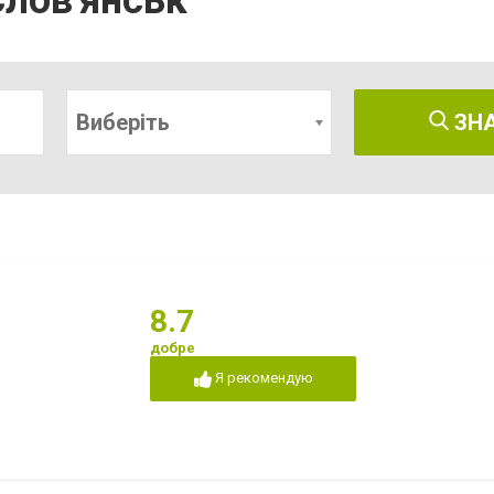
Слов'янськ
Виберіть
ЗН
8.7
добре
Я рекомендую