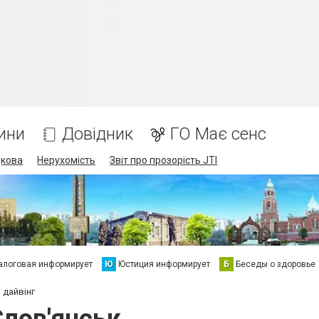
ини
Довідник
ГО Має сенс
дкова
Нерухомість
Звіт про прозорість JTI
алоговая информирует
Ю
Юстиция информирует
Б
Беседы о здоровье
 дайвінг