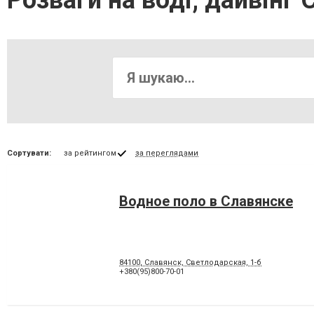
Розваги на воді, дайвінг 
Сортувати:
за рейтингом
за переглядами
Водное поло в Славянске
84100, Славянск, Светлодарская, 1-б
+380(95)800-70-01