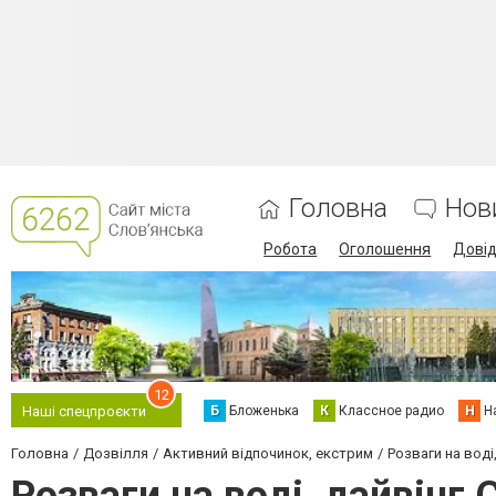
Головна
Нов
Робота
Оголошення
Дові
12
Б
Бложенька
К
Классное радио
Н
Н
Наші спецпроєкти
Головна
Дозвілля
Активний відпочинок, екстрим
Розваги на воді,