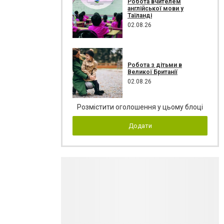
Робота вчителем
англійської мови у
Таїланді
02.08.26
Робота з дітьми в
Великої Британії
02.08.26
Розмістити оголошення у цьому блоці
Додати