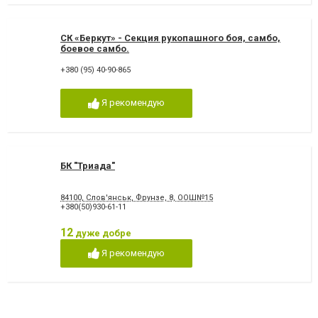
СК «Беркут» - Секция рукопашного боя, самбо,
боевое самбо.
+380 (95) 40-90-865
Я рекомендую
БК "Триада"
84100, Слов'янськ, Фрунзе, 8, ООШ№15
+380(50)930-61-11
12
дуже добре
Я рекомендую