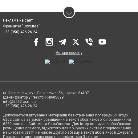
Реклама на сайті
Франшиза "CitySites"
+38 (050) 426 26 24
Автори проєкту
м. Слов’янськ, вул. Банківська, 56, індекс: 84107
Ідентифікатор у Реєстрі R40-05099
info@6262.com.ua
+38 (050) 426 26 24
Допускається цитування матеріалів без отримання попередньої згоди
6262.com.ua за умови розміщення в тексті обов'язкового посилання на
6262.com.ua - Сайт міста Слов'янська. Для інтернет-видань обов'язкове
розміщення прямого, відкритого для пошукових систем гіперпосилання
на цитовані статті не нижче другого абзацу в тексті або в якості джерела.
Порушення виняткових прав переслідується Законом.