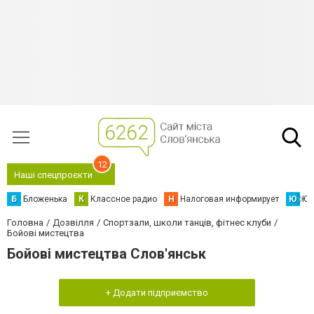
12
Наші спецпроєкти
Б
Бложенька
К
Классное радио
Н
Налоговая информирует
Ю
Юс
Головна
Дозвілля
Спортзали, школи танців, фітнес клуби
Бойові мистецтва
Бойові мистецтва Слов'янськ
+ Додати підприємство