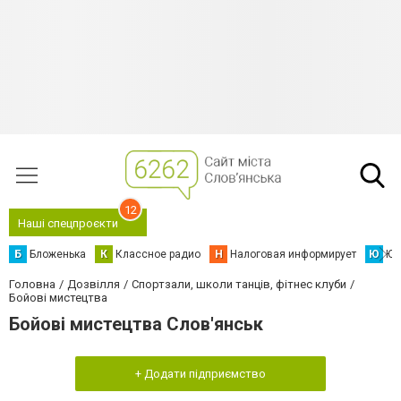
12
Наші спецпроєкти
Б
Бложенька
К
Классное радио
Н
Налоговая информирует
Ю
Юс
Головна
Дозвілля
Спортзали, школи танців, фітнес клуби
Бойові мистецтва
Бойові мистецтва Слов'янськ
+ Додати підприємство