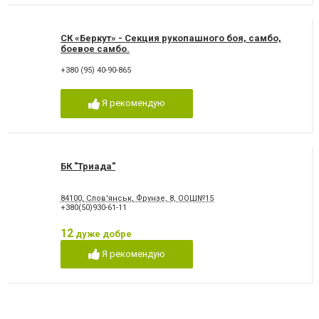
СК «Беркут» - Секция рукопашного боя, самбо,
боевое самбо.
+380 (95) 40-90-865
Я рекомендую
БК "Триада"
84100, Слов'янськ, Фрунзе, 8, ООШ№15
+380(50)930-61-11
12
дуже добре
Я рекомендую