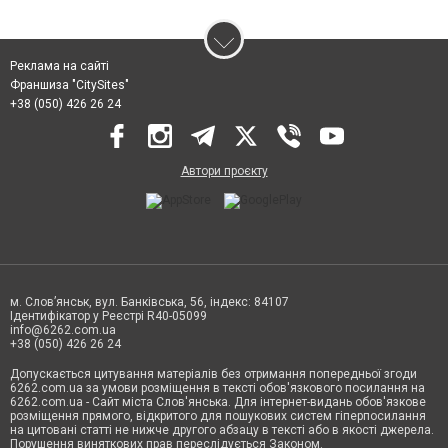
Реклама на сайті
Франшиза "CitySites"
+38 (050) 426 26 24
Автори проєкту
м. Слов’янськ, вул. Банківська, 56, індекс: 84107
Ідентифікатор у Реєстрі R40-05099
info@6262.com.ua
+38 (050) 426 26 24
Допускається цитування матеріалів без отримання попередньої згоди
6262.com.ua за умови розміщення в тексті обов'язкового посилання на
6262.com.ua - Сайт міста Слов'янська. Для інтернет-видань обов'язкове
розміщення прямого, відкритого для пошукових систем гіперпосилання
на цитовані статті не нижче другого абзацу в тексті або в якості джерела.
Порушення виняткових прав переслідується Законом.