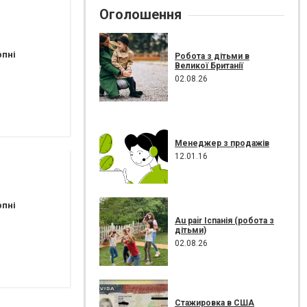
Оголошення
рпні
Робота з дітьми в
Великої Британії
02.08.26
Менеджер з продажів
12.01.16
рпні
Au pair Іспанія (робота з
дітьми)
02.08.26
Стажировка в США