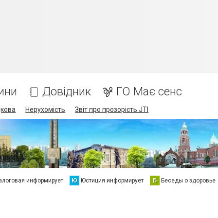
ини
Довідник
ГО Має сенс
дкова
Нерухомість
Звіт про прозорість JTI
алоговая информирует
Ю
Юстиция информирует
Б
Беседы о здоровье