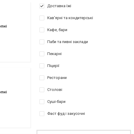
Доставка їжі
Кав'ярні та кондитерські
рпні
Кафе, бари
Паби та пивні заклади
Пекарні
Піцерії
Ресторани
Столові
рпні
Суші-бари
Фаст фуд і закусочні