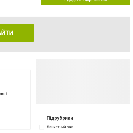
АЙТИ
рпні
Підрубрики
Банкетний зал