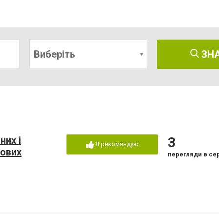
Виберіть
ЗН
них і
3
Я рекомендую
кових
перегляди в се