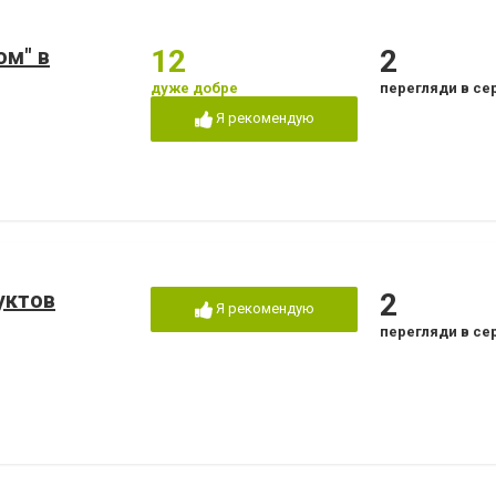
ом" в
12
2
дуже добре
перегляди в се
Я рекомендую
уктов
2
Я рекомендую
перегляди в се