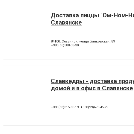
Доставка пиццы "Ом-Ном-Н
Славянске
84100, Славянск, улица Банковская, 89
+380(66)388-38-30
Славкедры - доставка прод
домой и в офис в Славянске
+380(68)815-83-19
,
+380(99)670-45-29