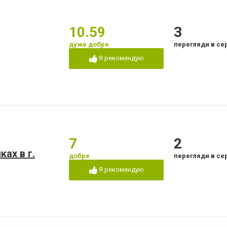
10.59
3
дуже добре
перегляди в се
Я рекомендую
7
2
ах в г.
добре
перегляди в се
Я рекомендую