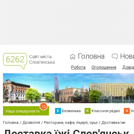
Головна
Нов
Робота
Оголошення
Дові
12
Б
Бложенька
К
Классное радио
Н
Н
Наші спецпроєкти
Головна
Дозвілля
Ресторани, кафе, піцерії, суші
Доставка їжі