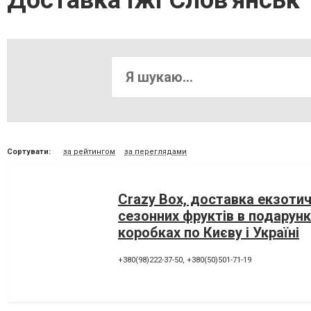
Доставка їжі Слов'янськ
Сортувати:
за рейтингом
за переглядами
Crazy Box, доставка екзотич
сезонних фруктів в подарун
коробках по Києву і Україні
+380(98)222-37-50
,
+380(50)501-71-19