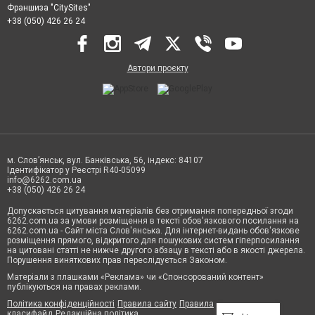
Франшиза "CitySites"
+38 (050) 426 26 24
Автори проєкту
м. Слов’янськ, вул. Банківська, 56, індекс: 84107
Ідентифікатор у Реєстрі R40-05099
info@6262.com.ua
+38 (050) 426 26 24
Допускається цитування матеріалів без отримання попередньої згоди
6262.com.ua за умови розміщення в тексті обов'язкового посилання на
6262.com.ua - Сайт міста Слов'янська. Для інтернет-видань обов'язкове
розміщення прямого, відкритого для пошукових систем гіперпосилання
на цитовані статті не нижче другого абзацу в тексті або в якості джерела.
Порушення виняткових прав переслідується Законом.
Матеріали з плашками «Реклама» чи «Спонсорований контент»
публікуються на правах реклами.
Політика конфіденційності
Правила сайту
Правила
класифайд
Редакційна політика