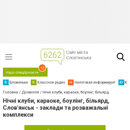
12
Наші спецпроєкти
Б
Бложенька
К
Классное радио
Н
Налоговая информирует
Ю
Юс
Головна
Дозвілля
Нічні клуби, караоке, боулінг, більярд
Нічні клуби, караоке, боулінг, більярд,
Слов'янськ - заклади та розважальні
комплекси