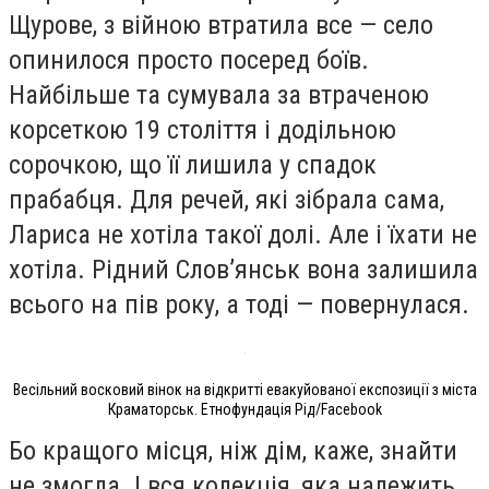
Щурове, з війною втратила все — село
опинилося просто посеред боїв.
Найбільше та сумувала за втраченою
корсеткою 19 століття і додільною
сорочкою, що її лишила у спадок
прабабця. Для речей, які зібрала сама,
Лариса не хотіла такої долі. Але і їхати не
хотіла. Рідний Словʼянськ вона залишила
всього на пів року, а тоді — повернулася.
Весільний восковий вінок на відкритті евакуйованої експозиції з міста
Краматорськ. Етнофундація Рід/Facebook
Бо кращого місця, ніж дім, каже, знайти
не змогла. І вся колекція, яка належить