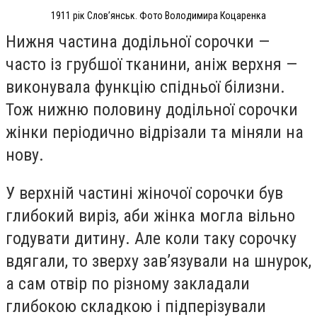
1911 рік Словʼянськ. Фото Володимира Коцаренка
Нижня частина додільної сорочки —
часто із грубшої тканини, аніж верхня —
виконувала функцію спідньої білизни.
Тож нижню половину додільної сорочки
жінки періодично відрізали та міняли на
нову.
У верхній частині жіночої сорочки був
глибокий виріз, аби жінка могла вільно
годувати дитину. Але коли таку сорочку
вдягали, то зверху завʼязували на шнурок,
а сам отвір по різному закладали
глибокою складкою і підперізували