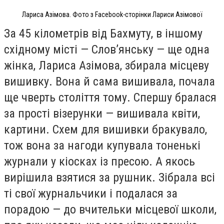
Лариса Азімова. Фото з Facebook-сторінки Лариси Азімової
За 45 кілометрів від Бахмуту, в іншому
східному місті — Словʼянську — ще одна
жінка, Лариса Азімова, збирала місцеву
вишивку. Вона й сама вишивала, почала
ще чверть століття тому. Спершу бралася
за прості візерунки — вишивала квіти,
картини. Схем для вишивки бракувало,
тож вона за нагоди купувала тоненькі
журнали у кіосках із пресою. А якось
вирішила взятися за рушник. Зібрала всі
ті свої журнальчики і подалася за
порадою — до вчительки місцевої школи,