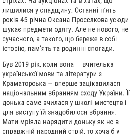
стріхах. На аукціонах та в хатах, що
лишилися у спадщину. Останні пʼять
років 45-річна Оксана Проселкова усюди
шукає предмети одягу. Але не нового, не
сучасного, а такого, що береже в собі
історію, памʼять та родинні спогади.
Був 2019 рік, коли вона — вчителька
української мови та літератури з
Краматорська — вперше зацікавилася
національним вбранням сходу України. Її
донька саме вчилася у школі мистецтв і
для виступу їй знадобилося вбрання.
Мати мріяла нарядити доньку як не в
справжній народний стрій, то хоча б у