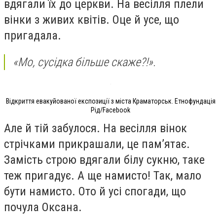
вдягали їх до церкви. На весілля плели
вінки з живих квітів. Оце й усе, що
пригадала.
«Мо, сусідка більше скаже?!».
Відкриття евакуйованої експозиції з міста Краматорськ. Етнофундація
Рід/Facebook
Але й тій забулося. На весілля вінок
стрічками прикрашали, це памʼятає.
Замість строю вдягали білу сукню, таке
теж пригадує. А ще намисто! Так, мало
бути намисто. Ото й усі спогади, що
почула Оксана.