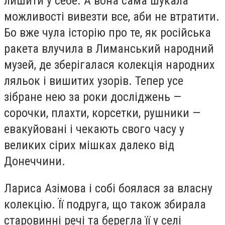
лишити у себе. А вона сама шукала
можливості вивезти все, аби не втратити.
Бо вже чула історію про те, як російська
ракета влучила в Лиманський народний
музей, де зберігалася колекція народних
ляльок і вишитих узорів. Тепер усе
зібране нею за роки досліджень —
сорочки, плахти, корсетки, рушники —
евакуйовані і чекають свого часу у
великих сірих мішках далеко від
Донеччини.
Лариса Азімова і собі боялася за власну
колекцію. Її подруга, що також збирала
старовинні речі та берегла її у селі