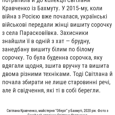
потрапила й до колекції Світлани
Кравченко із Бахмуту. У 2015-му, коли
війна з Росією вже почалася, українські
військові передали жінці вишиту сорочку
з села Парасковіївка. Захисники
знайшли її в одній з хат — брудну,
занедбану вишиту білим по білому
сорочку. То була буденна сорочка, яку
вдягали щодня, зшита вручну та вишита
двома різними техніками. Тоді Світлана й
почала збирати не лише старовинні речі,
але й свідчення, які ті в собі берегли.
Світлана Кравченко, майстерня "Оберіг" у Бахмуті, 2020 рік. Фото з