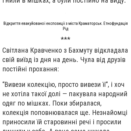
гнили в мішках, а були постійно на виду.
Відкриття евакуйованої експозиції з міста Краматорськ. Етнофундація
Рід
***
Світлана Кравченко з Бахмуту відкладала
свій виїзд із дня на день. Чула від друзів
постійні прохання:
“Вивези колекцію, просто вивези її”, і хоч
не хотіла такої долі — пакувала народний
одяг по мішках. Поки збиралася,
колекція поповнювалася ще. Незнайомці
приносили їй старовинні речі і просили