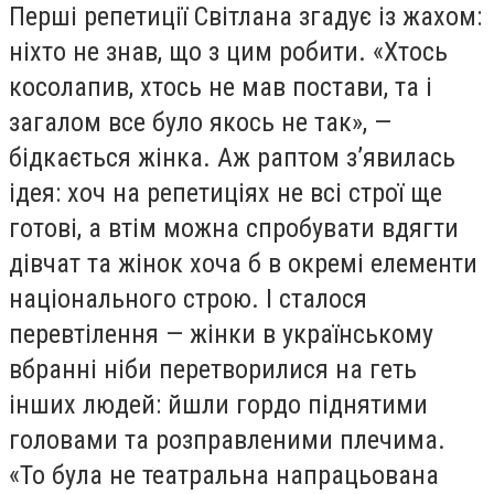
Перші репетиції Світлана згадує із жахом:
ніхто не знав, що з цим робити. «Хтось
косолапив, хтось не мав постави, та і
загалом все було якось не так», —
бідкається жінка. Аж раптом зʼявилась
ідея: хоч на репетиціях не всі строї ще
готові, а втім можна спробувати вдягти
дівчат та жінок хоча б в окремі елементи
національного строю. І сталося
перевтілення — жінки в українському
вбранні ніби перетворилися на геть
інших людей: йшли гордо піднятими
головами та розправленими плечима.
«То була не театральна напрацьована