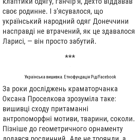
клаптики одягу, ганчірʼя, дехто віддавав
своє родинне. І зʼясувалося, що
український народний одяг Донеччини
насправді не втрачений, як це здавалося
Ларисі, — він просто забутий.
***
Українська вишивка. Етнофундація Рід/Facebook
За роки досліджень краматорчанка
Оксана Проселкова зрозуміла таке:
вишивці сходу притаманні
антропоморфні мотиви, тварини, соколи.
Пізніше до геометричного орнаменту
додався рослинний. Але не троянди, а