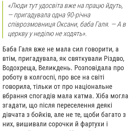
«Люди тут удосвіта вже на працю йдуть,
— пригадувала одна 90-річна
співрозмовниця Оксани, баба Галя. — А в
церкву у неділю не ходять».
Баба Галя вже не мала сил говорити, а
втім, пригадувала, як святкували Різдво,
Водохреща, Великдень. Розповідала про
роботу в колгоспі, про все на світі
говорила, тільки от про національне
вбрання спогадів мала катма. Хіба могла
згадати, що після переселення деякі
дівчата з бойків, але не те, щоби багато з
них, вишивали сорочки й фартухи і