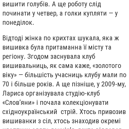
вишити голубів. А ще роботу слід
починати у четвер, а голки купляти — у
понеділок.
Відтоді жінка по крихтах шукала, яка ж
вишивка була притаманна її місту та
регіону. Згодом заснувала клуб
вишивальниць, як сама каже, «золотого
віку» — більшість учасниць клубу мали по
70 і більше років. А ще пізніше, у 2009-му,
Лариса організувала студію-клуб
«Словʼяни» і почала колекціонувати
східноукраїнський стрій. Хтось привозив
вишиванки з сіл, хтось знаходив окремі