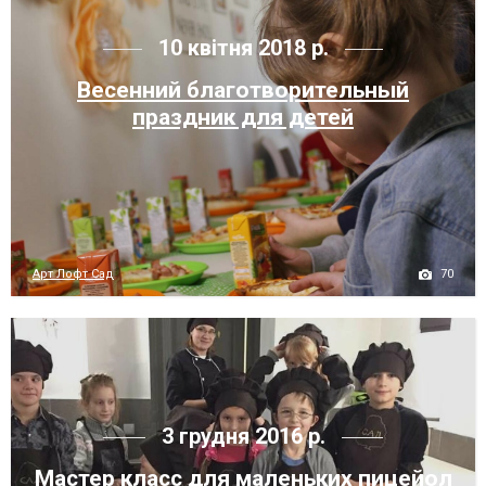
10 квітня 2018 р.
Весенний благотворительный
праздник для детей
70
Арт Лофт Сад
3 грудня 2016 р.
Мастер класс для маленьких пицейол