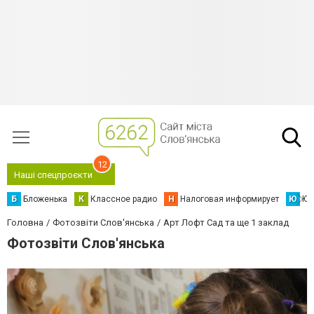
12
Наші спецпроєкти
Б
Бложенька
К
Классное радио
Н
Налоговая информирует
Ю
Юс
Головна
Фотозвіти Слов'янська
Арт Лофт Сад та ще 1 заклад
Фотозвіти Слов'янська