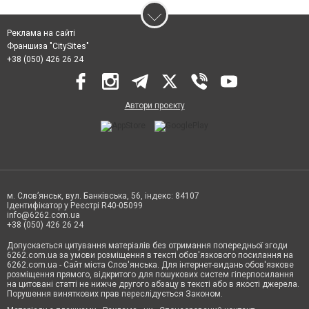
Реклама на сайті
Франшиза "CitySites"
+38 (050) 426 26 24
Автори проєкту
м. Слов’янськ, вул. Банківська, 56, індекс: 84107
Ідентифікатор у Реєстрі R40-05099
info@6262.com.ua
+38 (050) 426 26 24
Допускається цитування матеріалів без отримання попередньої згоди
6262.com.ua за умови розміщення в тексті обов'язкового посилання на
6262.com.ua - Сайт міста Слов'янська. Для інтернет-видань обов'язкове
розміщення прямого, відкритого для пошукових систем гіперпосилання
на цитовані статті не нижче другого абзацу в тексті або в якості джерела.
Порушення виняткових прав переслідується Законом.