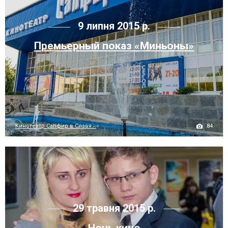
9 липня 2015 р.
Премьерный показ «Миньоны»
84
Кинотеатр Сапфир в Славя...
29 травня 2015 р.