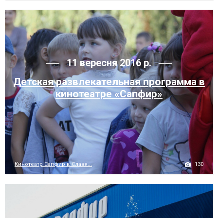
11 вересня 2016 р.
Детская развлекательная программа в
кинотеатре «Сапфир»
130
Кинотеатр Сапфир в Славя...