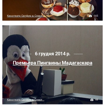
165
Кинотеатр Сапфир в Славя...
6 грудня 2014 р.
Премьера Пингвины Мадагаскара
44
Кинотеатр Сапфир в Славя...