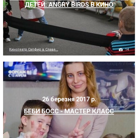
ДЕТЕЙ: ANGRY BIRDS В КИНО
14
Кинотеатр Сапфир в Славя...
26 березня 2017 р.
БЕБИ БОСС - МАСТЕР КЛАСС