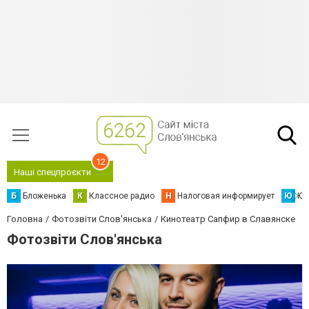
12
Наші спецпроєкти
Б
Бложенька
К
Классное радио
Н
Налоговая информирует
Ю
Юс
Головна
Фотозвіти Слов'янська
Кинотеатр Сапфир в Славянске
Фотозвіти Слов'янська