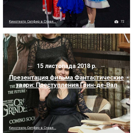
72
Кинотеатр Сапфир в Славя...
15 листопада 2018 р.
Презентация фильма Фантастические
твари: Преступления Грин-де-Вал
76
Кинотеатр Сапфир в Славя...