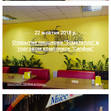
22 жовтня 2018 р.
Открытие пиццерии "Томателло" в
торговом комплексе "Сапфир"
27
Кинотеатр Сапфир в Славя...