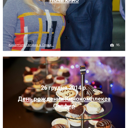
Ночь кино
95
Кинотеатр Сапфир в Славя...
26 грудня 2014 р.
День рождения Кинокомплекса
Сапфир