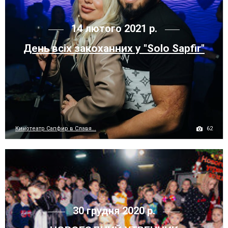
14 лютого 2021 р.
День всіх закоханних у "Solo Sapfir"
62
Кинотеатр Сапфир в Славя...
30 грудня 2020 р.