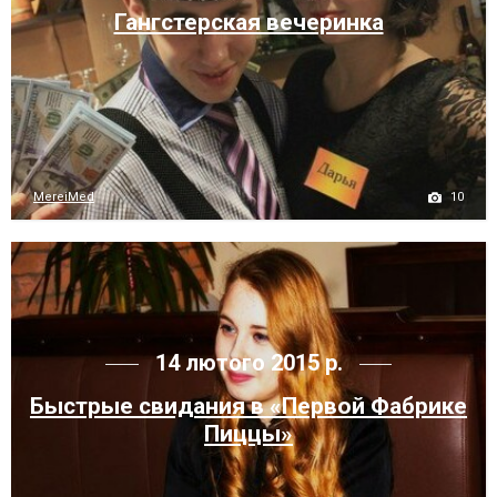
Гангстерская вечеринка
10
MereiMed
14 лютого 2015 р.
Быстрые свидания в «Первой Фабрике
Пиццы»