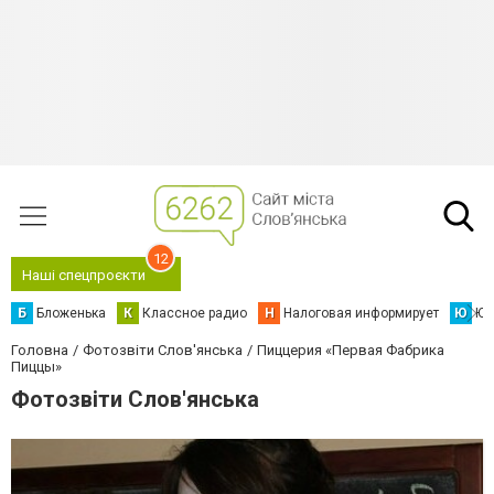
12
Наші спецпроєкти
Б
Бложенька
К
Классное радио
Н
Налоговая информирует
Ю
Юс
Головна
Фотозвіти Слов'янська
Пиццерия «Первая Фабрика
Пиццы»
Фотозвіти Слов'янська