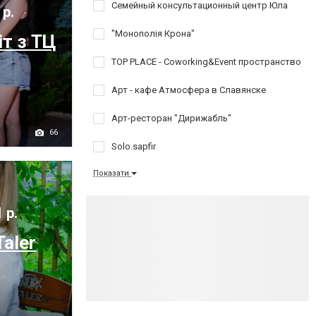
Семейный консультационный центр Юла
 р.
"Монополія Крона"
т з ТЦ
TOP PLACE - Coworking&Event пространство
Арт - кафе Атмосфера в Славянске
Арт-ресторан "Дирижабль"
66
Solo.sapfir
Показати
 р.
Taler