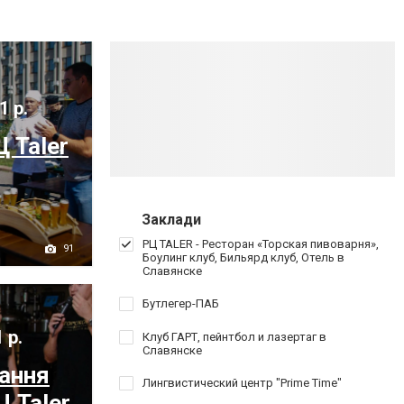
1 р.
Ц Taler
Заклади
РЦ TALER - Ресторан «Торская пивоварня»,
91
Боулинг клуб, Бильярд клуб, Отель в
Славянске
Бутлегер-ПАБ
 р.
Клуб ГАРТ, пейнтбол и лазертаг в
Славянске
ання
Лингвистический центр "Prime Time"
Ц Taler