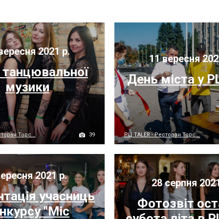
вересня 2021 р.
11 вересня 202
р танцювальної
День міста у Р
музики
39
торан Торс...
РЦ TALER - Ресторан Торс...
ересня 2021 р.
28 серпня 2021
нтація учасниць
Фотозвіт ост
нкурсу "Міс
субота літа в Р