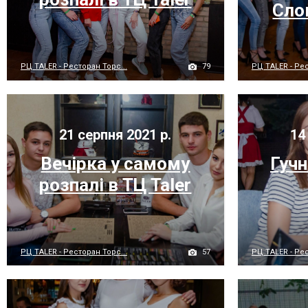
Сло
79
РЦ TALER - Ресторан Торс...
РЦ TALER - Рес
21 серпня 2021 р.
14 
Вечірка у самому
Гучн
розпалі в ТЦ Taler
57
РЦ TALER - Ресторан Торс...
РЦ TALER - Рес