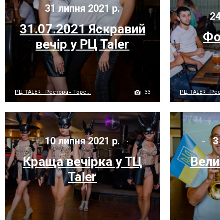
31 липня 2021 р.
24
31.07.2021 Яскравий
Фо
вечір у РЦ Taler
33
РЦ TALER - Ресторан Торс...
РЦ TALER - Рес
10 липня 2021 р.
3
Краща вечірка у ТЦ
Вели
Taler