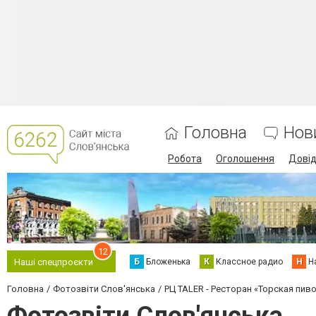
Головна
Нов
Робота
Оголошення
Дові
12
Б
Бложенька
К
Классное радио
Н
Н
Наші спецпроєкти
Головна
Фотозвіти Слов'янська
РЦ TALER - Ресторан «Торская пиво