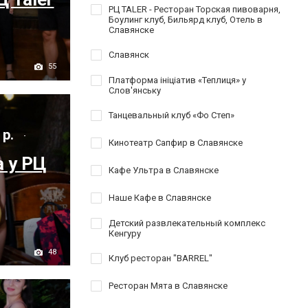
РЦ TALER - Ресторан Торская пивоварня,
Боулинг клуб, Бильярд клуб, Отель в
Славянске
Славянск
55
Платформа ініціатив «Теплиця» у
Слов'янську
Танцевальный клуб «Фо Степ»
 р.
Кинотеатр Сапфир в Славянске
а у РЦ
Кафе Ультра в Славянске
Наше Кафе в Славянске
Детский развлекательный комплекс
Кенгуру
48
Клуб ресторан "BARREL"
Ресторан Мята в Славянске