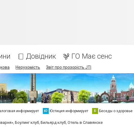
ини
Довідник
ГО Має сенс
дкова
Нерухомість
Звіт про прозорість JTI
алоговая информирует
Ю
Юстиция информирует
Б
Беседы о здоровье
варня», Боулинг клуб, Бильярд клуб, Отель в Славянске