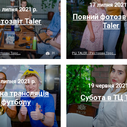
17 липня 2021
 липня 2021 р.
Повний фотозві
тозвіт Taler
Taler
31
торан Торс...
РЦ TALER - Ресторан Торс...
 липня 2021 р.
19 червня 2021
ка трансляція
Субота в ТЦ 
футболу