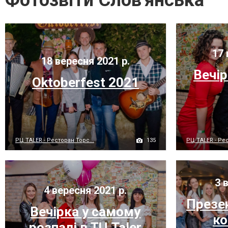
Фотозвіти Слов'янська
17 
18 вересня 2021 р.
Вечі
Oktoberfest 2021
135
РЦ TALER - Ресторан Торс...
РЦ TALER - Рес
3 в
4 вересня 2021 р.
Презе
Вечірка у самому
ко
розпалі в ТЦ Taler