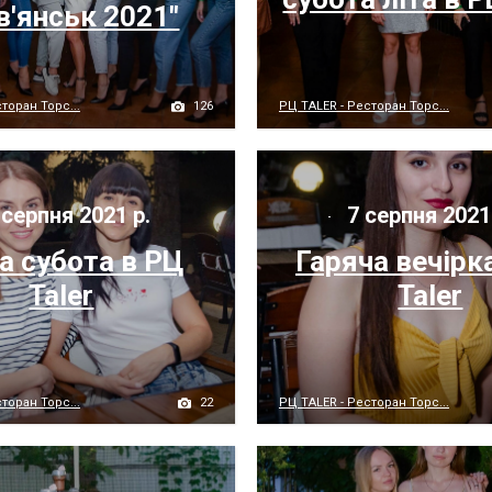
в'янськ 2021"
126
торан Торс...
РЦ TALER - Ресторан Торс...
серпня 2021 р.
7 серпня 2021
а субота в РЦ
Гаряча вечірк
Taler
Taler
22
торан Торс...
РЦ TALER - Ресторан Торс...