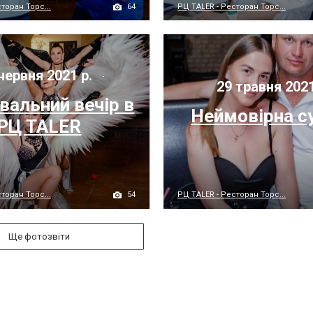
64
торан Торс...
РЦ TALER - Ресторан Торс...
червня 2021 р.
29 травня 2021
вальний вечір в
Неймовірна с
РЦ TALER
54
торан Торс...
РЦ TALER - Ресторан Торс...
Ще фотозвіти