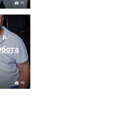
41
 р.
убота
40