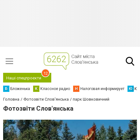
12
Наші спецпроєкти
Б
Бложенька
К
Классное радио
Н
Налоговая информирует
Ю
Юс
Головна
Фотозвіти Слов'янська
парк Шовковичний
Фотозвіти Слов'янська