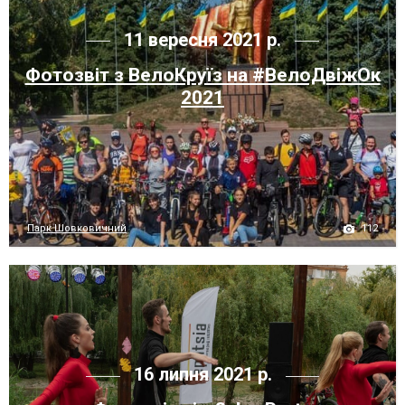
11 вересня 2021 р.
Фотозвіт з ВелоКруїз на #ВелоДвіжОк
2021
112
Парк Шовковичний
16 липня 2021 р.