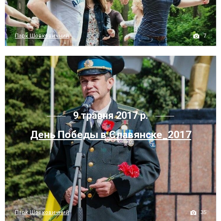
7
Парк Шовковичний
9 травня 2017 р.
День Победы в Славянске_2017
35
Парк Шовковичний