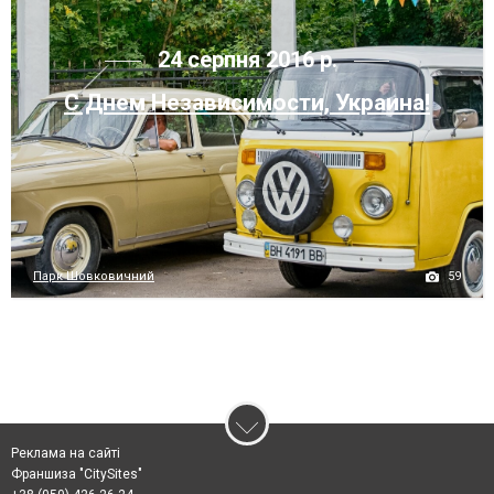
24 серпня 2016 р.
С Днем Независимости, Украина!
59
Парк Шовковичний
Реклама на сайті
Франшиза "CitySites"