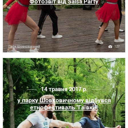
Фотозвіт від Salsa Party
127
Парк Шовковичний
14 травня 2017 р.
у парку Шовковичному відбувся
етнофестиваль "Гаївки"