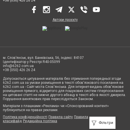
+38 (050) 426 26 24
Автори проєкту
м. Слов’янськ, вул. Банківська, 56, індекс: 84107
Ідентифікатор у Реєстрі R40-05099
info@6262.com.ua
+38 (050) 426 26 24
Допускається цитування матеріалів без отримання попередньої згоди
6262.com.ua за умови розміщення в тексті обов'язкового посилання на
6262.com.ua - Сайт міста Слов'янська. Для інтернет-видань обов'язкове
розміщення прямого, відкритого для пошукових систем гіперпосилання
на цитовані статті не нижче другого абзацу в тексті або в якості джерела.
Порушення виняткових прав переслідується Законом.
Матеріали з плашками «Реклама» чи «Спонсорований контент»
публікуються на правах реклами.
Політика конфіденційності
Правила сайту
Правила
класифайд
Редакційна політика
Фільтри