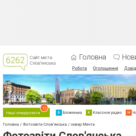
Головна
Нов
Робота
Оголошення
Дові
12
Б
Бложенька
К
Классное радио
Н
Н
Наші спецпроєкти
Головна
Фотозвіти Слов'янська
сквер Мечта