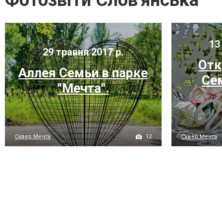
Фотозвіти Слов'янська
13 
29 травня 2017 р.
Отк
Аллея Семьи в парке
Се
"Мечта".
12
Сквер Мечта
Сквер Мечта