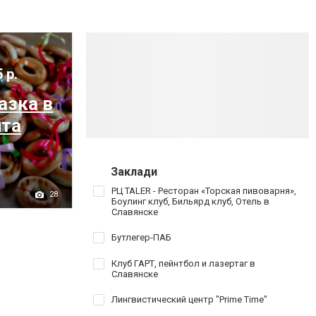
 р.
азка в
чта
Заклади
РЦ TALER - Ресторан «Торская пивоварня»,
28
Боулинг клуб, Бильярд клуб, Отель в
Славянске
Бутлегер-ПАБ
Клуб ГАРТ, пейнтбол и лазертаг в
Славянске
Лингвистический центр "Prime Time"