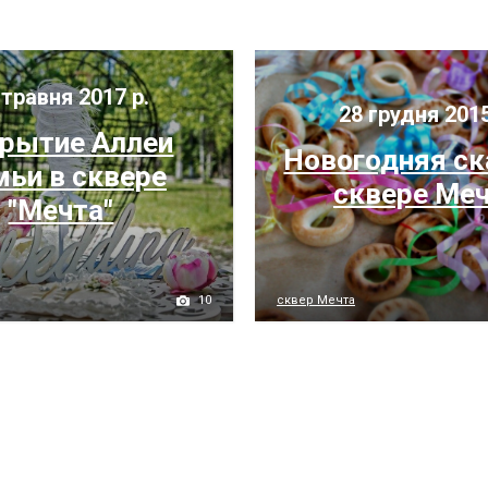
травня 2017 р.
28 грудня 2015
рытие Аллеи
Новогодняя ск
мьи в сквере
сквере Ме
"Мечта"
10
сквер Мечта