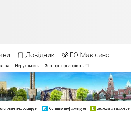
ини
Довідник
ГО Має сенс
дкова
Нерухомість
Звіт про прозорість JTI
алоговая информирует
Ю
Юстиция информирует
Б
Беседы о здоровье