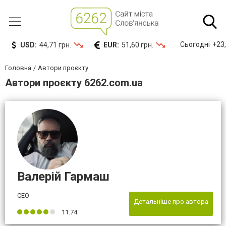
Сьогодні
+23,
USD:
44,71 грн.
EUR:
51,60 грн.
Головна
Автори проєкту
Автори проєкту 6262.com.ua
Валерій Гармаш
CEO
Детальніше про автора
11.74