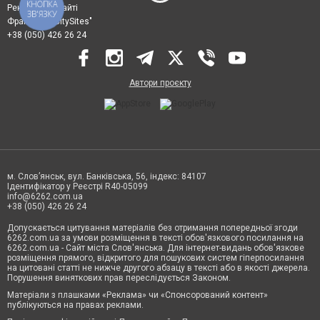
КНОПКА
Реклама на сайті
ЗВ'ЯЗКУ
Франшиза "CitySites"
+38 (050) 426 26 24
Автори проєкту
м. Слов’янськ, вул. Банківська, 56, індекс: 84107
Ідентифікатор у Реєстрі R40-05099
info@6262.com.ua
+38 (050) 426 26 24
Допускається цитування матеріалів без отримання попередньої згоди
6262.com.ua за умови розміщення в тексті обов'язкового посилання на
6262.com.ua - Сайт міста Слов'янська. Для інтернет-видань обов'язкове
розміщення прямого, відкритого для пошукових систем гіперпосилання
на цитовані статті не нижче другого абзацу в тексті або в якості джерела.
Порушення виняткових прав переслідується Законом.
Матеріали з плашками «Реклама» чи «Спонсорований контент»
публікуються на правах реклами.