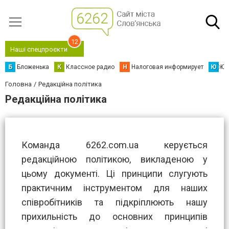
12
Наші спецпроєкти
Б
Бложенька
К
Классное радио
Н
Налоговая информирует
Ю
Юс
Головна
Редакційна політика
Редакційна політика
Команда 6262.com.ua керується
редакційною політикою, викладеною у
цьому документі. Ці принципи слугують
практичним інструментом для наших
співробітників та підкріплюють нашу
прихильність до основних принципів