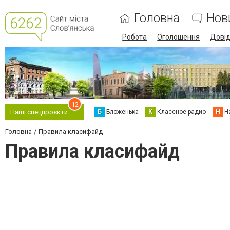
Головна
Нов
Робота
Оголошення
Дові
12
Б
Бложенька
К
Классное радио
Н
Н
Наші спецпроєкти
Головна
Правила класифайд
Правила класифайд