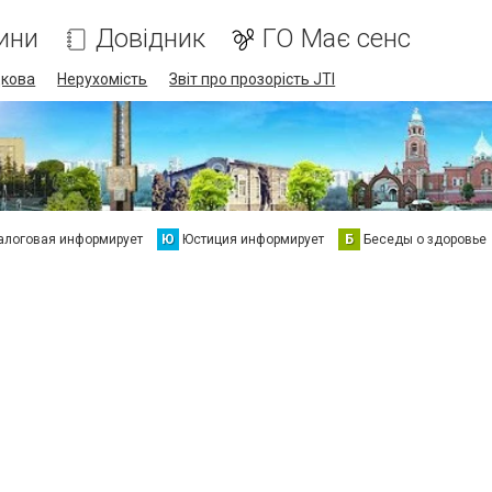
ини
Довідник
ГО Має сенс
дкова
Нерухомість
Звіт про прозорість JTI
алоговая информирует
Ю
Юстиция информирует
Б
Беседы о здоровье