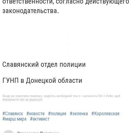
ответственности, согласно действующего
законодательства.
Славянский отдел полиции
ГУНП в Донецкой области
Якщо ви помітили помилку, виділіть необхідний текст і натисніть Ctrl + Enter, щоб
повідомити про це редакцію
#Славянск
#новости
#полиция
#зеленка
#Королевская
#марш мира
#активист