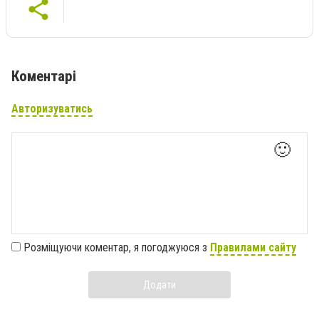
Коментарі
Авторизуватись
🙂
Розміщуючи коментар, я погоджуюся з
Правилами сайту
Додати