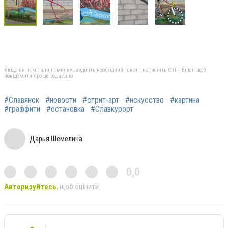
Якщо ви помітили помилку, виділіть необхідний текст і натисніть Ctrl + Enter, щоб
повідомити про це редакцію
#Славянск
#новости
#стрит-арт
#искусство
#картина
#граффити
#остановка
#Славкурорт
Дарья Шемелина
0,0
Авторизуйтесь
, щоб оцінити