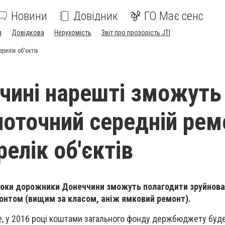
Новини
Довідник
ГО Має сенс
я
Довідкова
Нерухомість
Звіт про прозорість JTI
релік об'єктів
чині нарешті зможуть
поточний середній рем
релік об'єктів
 роки дорожники Донеччини зможуть полагодити зруйнова
онтом (вищим за класом, аніж ямковий ремонт).
е, у 2016 році коштами загального фонду держбюджету буд