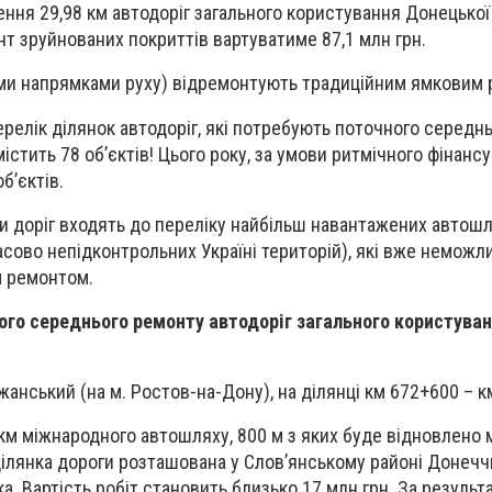
ння 29,98 км автодоріг загального користування Донецької 
т зруйнованих покриттів вартуватиме 87,1 млн грн.
ими напрямками руху) відремонтують традиційним ямковим
релік ділянок автодоріг, які потребують поточного середн
 містить 78 об’єктів! Цього року, за умови ритмічного фінанс
б’єктів.
и доріг входять до переліку найбільш навантажених автошл
асово непідконтрольних Україні територій), які вже неможл
 ремонтом.
ного середнього ремонту автодоріг загального користува
жанський (на м. Ростов-на-Дону), на ділянці км 672+600 – 
км міжнародного автошляху, 800 м з яких буде відновлено
Ділянка дороги розташована у Слов’янському районі Донечч
а. Вартість робіт становить близько 17 млн грн. За результ