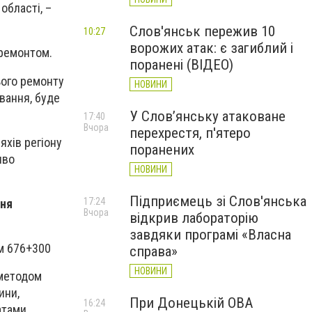
області, –
Слов'янськ пережив 10
10:27
ворожих атак: є загиблий і
 ремонтом.
поранені (ВІДЕО)
ього ремонту
НОВИНИ
ування, буде
У Слов’янську атаковане
17:40
Вчора
перехрестя, п'ятеро
яхів регіону
поранених
иво
НОВИНИ
Підприємець зі Слов'янська
17:24
ння
Вчора
відкрив лабораторію
завдяки програмі «Власна
км 676+300
справа»
НОВИНИ
 методом
ини,
При Донецькій ОВА
16:24
атами