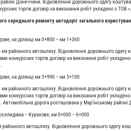
 районі Донеччини. Відновлення дорожнього одягу коштува
курсних торгів договір на виконання робіт укладено з ТОВ 
ного середнього ремонту автодоріг загального користува
ове, на ділянці км 0+800 – км 1+360
6 км районного автошляху. Відновлення дорожнього одягу 
тами конкурсних торгів договір на виконання робіт укладено
.
ове, на ділянці км 3+990 – км 5+100
1 км районного автошляху. Відновлення дорожнього одягу 
тами конкурсних торгів договір на виконання робіт укладено
 Автомобільна дорога розташована у Мар’їнському районі 
селидівка – Курахове, км 0+000 – 6+000
м районного автошляху. Відновлення дорожнього одягу кош