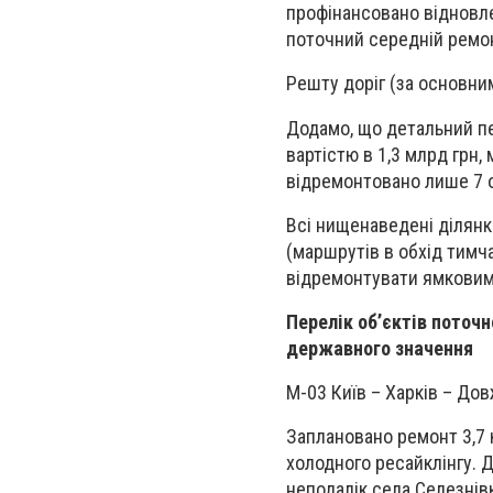
профінансовано відновле
поточний середній ремон
Решту доріг (за основн
Додамо, що детальний пе
вартістю в 1,3 млрд грн,
відремонтовано лише 7 о
Всі нищенаведені ділянк
(маршрутів в обхід тимч
відремонтувати ямковим
Перелік об’єктів поточ
державного значення
М-03 Київ – Харків – Дов
Заплановано ремонт 3,7 
холодного ресайклінгу. 
неподалік села Селезнівк