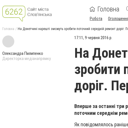
Головна
Робота
Оголошенн
Головна
На Донетчині нарешті зможуть зробити поточний середній ремонт доріг. Пе
17:11, 9 червня 2016 р.
На Донет
Олександра Пилипенко
Директорка медіанапрямку
зробити 
доріг. Пе
Вперше за останні три
поточним середнім рем
Як повідомлялось раніш