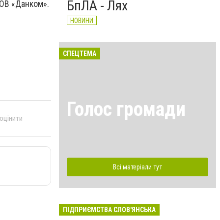
БпЛА - Лях
ТОВ «Данком».
НОВИНИ
СПЕЦТЕМА
Голос громади
 оцінити
Всі матеріали тут
ПІДПРИЄМСТВА СЛОВ'ЯНСЬКА