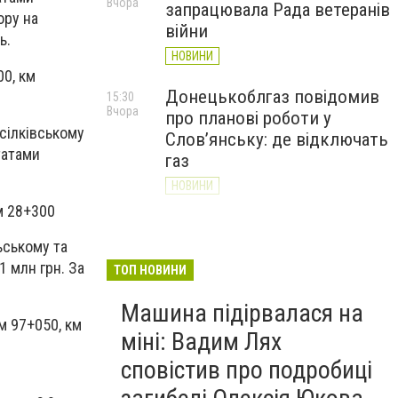
Вчора
запрацювала Рада ветеранів
ору на
війни
ь.
НОВИНИ
00, км
Донецькоблгаз повідомив
15:30
Вчора
про планові роботи у
сілківському
Слов’янську: де відключать
татами
газ
НОВИНИ
м 28+300
«Армія відновлення» на
14:55
Вчора
Донеччині: тисячі людей
ьському та
долучилися до відбудови
 млн грн. За
ТОП НОВИНИ
громад
Машина підірвалася на
НОВИНИ
м 97+050, км
міні: Вадим Лях
сповістив про подробиці