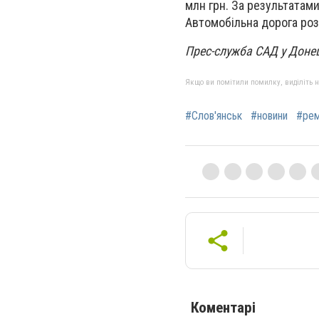
млн грн. За результатами
Автомобільна дорога роз
Прес-служба САД у Донец
Якщо ви помітили помилку, виділіть нео
#Слов'янськ
#новини
#ре
Коментарі