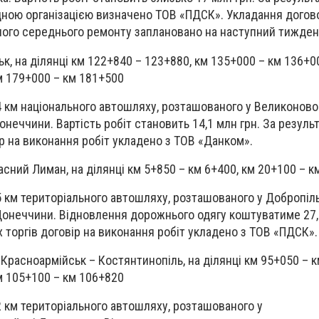
дною організацією визначено ТОВ «ПДСК». Укладання догов
ного середнього ремонту заплановано на наступний тижден
к, на ділянці км 122+840 – 123+880, км 135+000 – км 136+0
м 179+000 – км 181+500
 км національного автошляху, розташованого у Великоново
онеччини. Вартість робіт становить 14,1 млн грн. За резуль
ір на виконання робіт укладено з ТОВ «Данком».
асний Лиман, на ділянці км 5+850 – км 6+400, км 20+100 – к
 км територіального автошляху, розташованого у Добропіл
онеччини. Відновлення дорожнього одягу коштуватиме 27,1
 торгів договір на виконання робіт укладено з ТОВ «ПДСК».
Красноармійськ – Костянтинопіль, на ділянці км 95+050 – к
м 105+100 – км 106+820
 км територіального автошляху, розташованого у