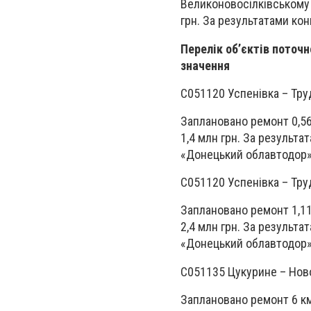
Великоновосілківському
грн. За результатами кон
Перелік об’єктів поточ
значення
С051120 Успенівка – Труд
Заплановано ремонт 0,5
1,4 млн грн. За результа
«Донецький облавтодор»
С051120 Успенівка – Труд
Заплановано ремонт 1,1
2,4 млн грн. За результа
«Донецький облавтодор».
С051135 Цукурине – Ново
Заплановано ремонт 6 к