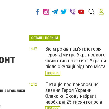
ОСТАННІ НОВИНИ
Вісім років пам'яті: історія
14:37
Героя Дмитра Українського,
онт
який став на захист України
після окупації рідного міста
НОВИНИ
Петиція про присвоєння
12:12
звання Героя України
ні автошляхи
Олексію Юкову набрала
необхідні 25 тисяч голосів
е
НОВИНИ