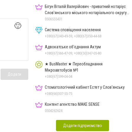
Бігун Віталій Валерійович - приватний нотаріус
Слов'янського міського нотаріального округу
Дон.обл.
0506555431
🙂
Система сповіщення населення
+380(67)340-49-59, +380(67)350-44-68
Адвокатське об'єднання Актум
+380(67)566-47-09, +380(50)347-05-80
★ BusMaster ★ Переобладнання
Мікроавтобусів №1
Додати
+380(67)599-04-04
Стоматологічний кабінет Естет у Слов'янську
+380(66)307-55-75
Контент агентство MAKE SENSE
0504262624
Додати підприємство