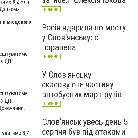
загибелі Олексія Юкова
тиме 8,2 млн
«Данком».
НОВИНИ
ння місцевого
Росія вдарила по мосту
у Слов'янську: є
поранена
коштуватиме
НОВИНИ
 з ДП
У Слов'янську
скасовують частину
автобусних маршрутів
коштуватиме
 з ДП
НОВИНИ
Донеччини.
Слов'янськ увесь день 5
серпня був під атаками
туватиме 8,7