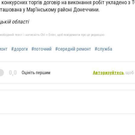
 конкурсних торгів договір на виконання робіт укладено з 
ташована у Мар’їнському районі Донеччини.
ькій області
бхідний текст і натисніть Ctrl + Enter, щоб повідомити про це редакцію
монт
#дороги
#поточний
#середній ремонт
#служба
0,0
Оцініть першим
Авторизуйтесь
, щоб