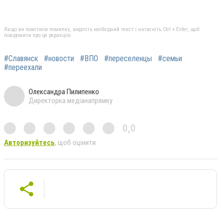
Якщо ви помітили помилку, виділіть необхідний текст і натисніть Ctrl + Enter, щоб
повідомити про це редакцію
#Славянск
#новости
#ВПО
#переселенцы
#семьи
#переехали
Олександра Пилипенко
Директорка медіанапрямку
0,0
Авторизуйтесь
, щоб оцінити