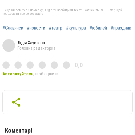
Якщо ви помітили помилку, виділіть необхідний текст і натисніть Ctrl + Enter, щоб
повідомити про це редакцію
#Славянск
#новости
#театр
#культура
#юбилей
#праздник
Лідія Хаустова
Головна редакторка
0,0
Авторизуйтесь
, щоб оцінити
Коментарі