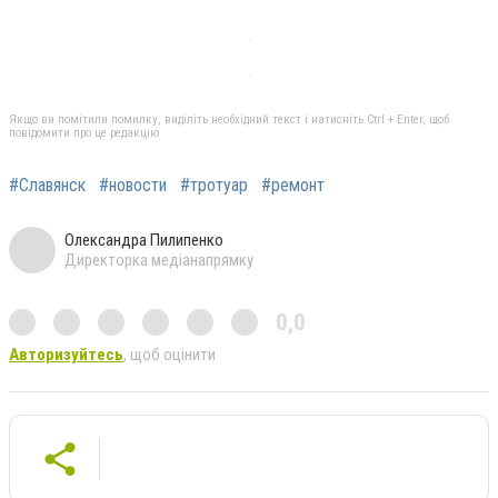
Якщо ви помітили помилку, виділіть необхідний текст і натисніть Ctrl + Enter, щоб
повідомити про це редакцію
#Славянск
#новости
#тротуар
#ремонт
Олександра Пилипенко
Директорка медіанапрямку
0,0
Авторизуйтесь
, щоб оцінити