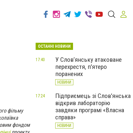
ОСТАННІ НОВИНИ
У Слов’янську атаковане
17:40
перехрестя, п'ятеро
поранених
НОВИНИ
Підприємець зі Слов'янська
17:24
відкрив лабораторію
завдяки програмі «Власна
ого фільму
справа»
колаївка
изовим фондом
НОВИНИ
рінці
проекту