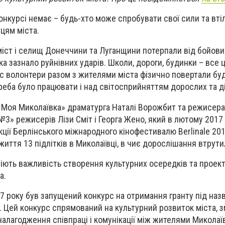
нкурсі немає – будь-хто може спробувати свої сили та втіл
цям міста.
міст і селищ Донеччини та Луганщини потерпали від бойових 
ка зазнало руйнівних ударів. Школи, дороги, будинки – все 
ас волонтери разом з жителями міста фізично повертали буд
треба було працювати і над світосприйняттям дорослих та ді
«Моя Миколаївка» драматурга Наталі Ворожбит та режисера
 №3» режисерів Лізи Сміт і Георга Жено, який в лютому 201
кції Берлінського міжнародного кінофестивалю Berlinale 201
життя 13 підлітків в Миколаївці, в чиє дорослішання втрути
уміють важливість створення культурних осередків та проекті
а.
7 року був запущений конкурс на отримання гранту під на
н. Цей конкурс спрямований на культурний розвиток міста, з
налагодження співпраці і комунікації між жителями Миколаї