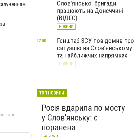
Слов'янської бригади
 залученням
працюють на Донеччині
(ВІДЕО)
 за
НОВИНИ
Генштаб ЗСУ повідомив про
12:00
ситуацію на Слов’янському
та найближчих напрямках
НОВИНИ
Слов’янськ обстріляли 13
11:18
разів за добу. Хроніка
великої війни: 7 серпня
ТОП НОВИНИ
НОВИНИ
Росія вдарила по мосту
 оцінити
у Слов'янську: є
поранена
НОВИНИ