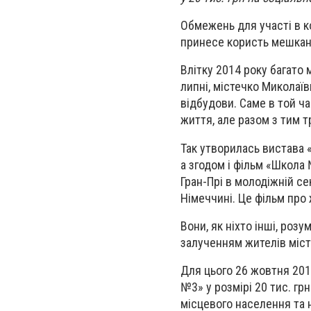
Обмежень для участі в ко
принесе користь мешкан
Влітку 2014 року багато 
липні, містечко Миколаїв
відбудови. Саме в той ч
життя, але разом з тим 
Так утворилась вистава 
а згодом і фільм «Школа
Гран-Прі в молодіжній се
Німеччині. Це фільм про 
Вони, як ніхто інші, роз
залученням жителів міст
Для цього 26 жовтня 201
№3» у розмірі 20 тис. гр
місцевого населення та 