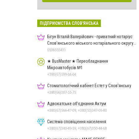
ПІДПРИЄМСТВА СЛОВ'ЯНСЬКА
Бігун Віталій Валерійович - приватний нотаріус
Слов'янського міського нотаріального округу
Дон.обл.
0506555431
★ BusMaster ★ Переобладнання
Мікроавтобусів №1
+380(67)599-04-04
Стоматологічний кабінет Естет у Слов'янську
+380(66)307-55-75
Адвокатське об'єднання Актум
+380(67)566-47-09, +380(50)347-05-80
Система сповіщення населення
+380(67)340-49-59, +380(67)350-44-68