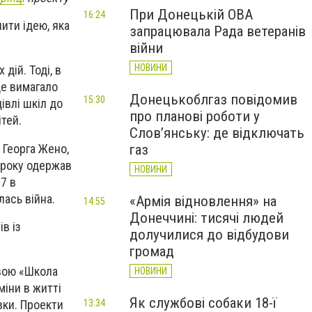
При Донецькій ОВА
16:24
ити ідею, яка
запрацювала Рада ветеранів
війни
НОВИНИ
дій. Тоді, в
це вимагало
Донецькоблгаз повідомив
15:30
івлі шкіл до
про планові роботи у
тей.
Слов’янську: де відключать
 Георга Жено,
газ
7 року одержав
НОВИНИ
7 в
лась війна.
«Армія відновлення» на
14:55
Донеччині: тисячі людей
в із
долучилися до відбудови
громад
звою «Школа
НОВИНИ
міни в житті
Як службові собаки 18-ї
вки. Проекти
13:34