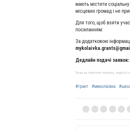
мають містити соціальну
місцевих громад і не при
Для того, щоб взяти учас
посиланням:
За додатковою інформац
mykolaivka.grants@gmai
Дедлайн подачі заявок:
Якщо ви помітили помилку, виділіть нео
#грант
#миколаївка
#шко