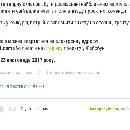
 та творчу складові, бути реалізовані найближчим часом із
пиняти свій вплив навіть після від’їзду проектної команди.
ть у конкурсі, потрібно заповнити анкету на сторінці гранту
ією можна звертатися на електронну адресу:
l.com
або писати на
сторінку
проекту у Фейсбук.
 23 листопада 2017 року.
бхідний текст і натисніть Ctrl + Enter, щоб повідомити про це редакцію
ла
#фестиваль
#війна
0,0
Оцініть першим
Авторизуйтесь
, щоб