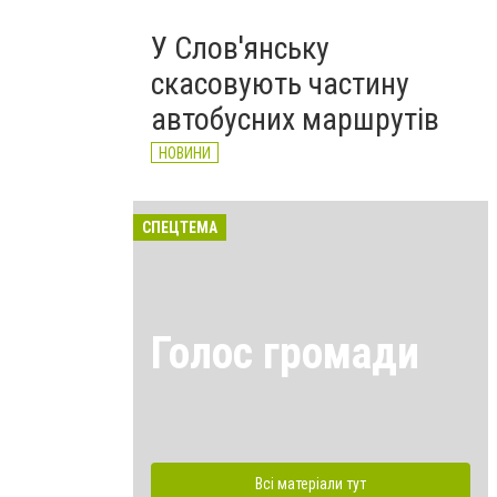
У Слов'янську
скасовують частину
автобусних маршрутів
НОВИНИ
СПЕЦТЕМА
Голос громади
Всі матеріали тут