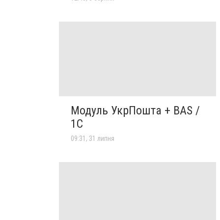
Модуль УкрПошта + BAS /
1C
09:31, 31 липня