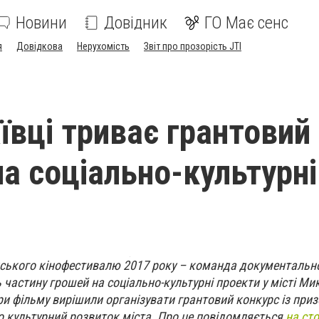
Новини
Довідник
ГО Має сенс
я
Довідкова
Нерухомість
Звіт про прозорість JTI
ївці триває грантовий
на соціально-культурні
інського кінофестивалю 2017 року – команда документальн
частину грошей на соціально-культурні проекти у місті Ми
ри фільму вирішили організувати грантовий конкурс із пр
ьно культурний розвиток міста. Про це повідомляється
на сто