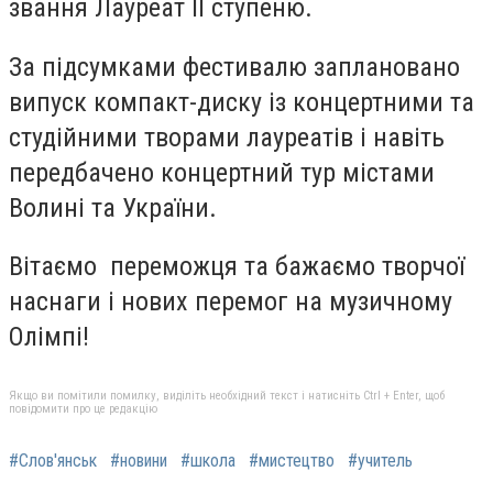
звання Лауреат ІІ ступеню.
За підсумками фестивалю заплановано
випуск компакт-диску із концертними та
студійними творами лауреатів і навіть
передбачено концертний тур містами
Волині та України.
Вітаємо переможця та бажаємо творчої
наснаги і нових перемог на музичному
Олімпі!
Якщо ви помітили помилку, виділіть необхідний текст і натисніть Ctrl + Enter, щоб
повідомити про це редакцію
#Слов'янськ
#новини
#школа
#мистецтво
#учитель