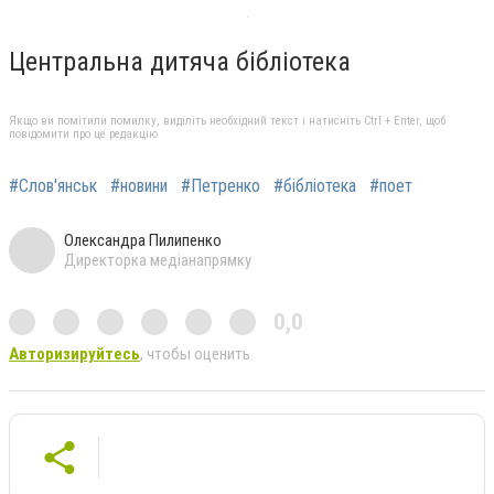
Центральна дитяча бібліотека
Якщо ви помітили помилку, виділіть необхідний текст і натисніть Ctrl + Enter, щоб
повідомити про це редакцію
#Слов'янськ
#новини
#Петренко
#бібліотека
#поет
Олександра Пилипенко
Директорка медіанапрямку
0,0
Авторизируйтесь
, чтобы оценить