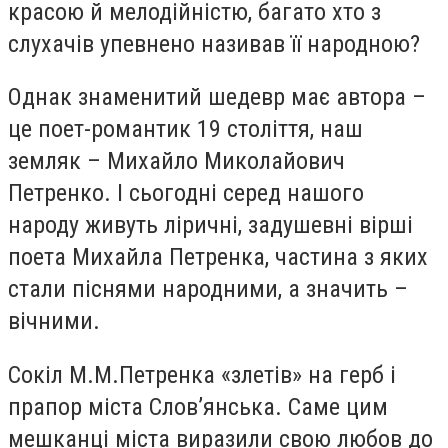
красою й мелодійністю, багато хто з
слухачів упевнено називав її народною?
Однак знаменитий шедевр має автора –
це поет-романтик 19 століття, наш
земляк – Михайло Миколайович
Петренко. І сьогодні серед нашого
народу живуть ліричні, задушевні вірші
поета Михайла Петренка, частина з яких
стали піснями народними, а значить –
вічними.
Сокіл М.М.Петренка «злетів» на герб і
прапор міста Слов’янська. Саме цим
мешканці міста виразили свою любов до