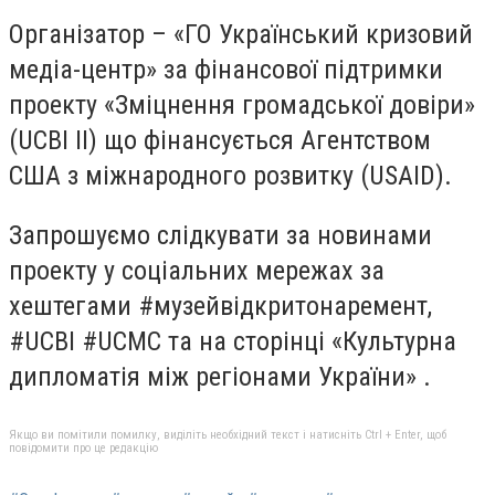
Організатор – «ГО Український кризовий
медіа-центр» за фінансової підтримки
проекту «Зміцнення громадської довіри»
(UCBI II) що фінансується Агентством
США з міжнародного розвитку (USAID).
Запрошуємо слідкувати за новинами
проекту у соціальних мережах за
хештегами #музейвідкритонаремент,
#UСBI #UCMC та на сторінці «Культурна
дипломатія між регіонами України» .
Якщо ви помітили помилку, виділіть необхідний текст і натисніть Ctrl + Enter, щоб
повідомити про це редакцію