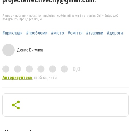
Якщо ви помітили помилку, виділіть необхідний текст і натисніть Ctrl + Enter, щоб
повідомити про це редакцію
#приклади
#проблеми
#місто
#сміття
#тварини
#дороги
Денис Бигунов
0,0
Авторизуйтесь
, щоб оцінити