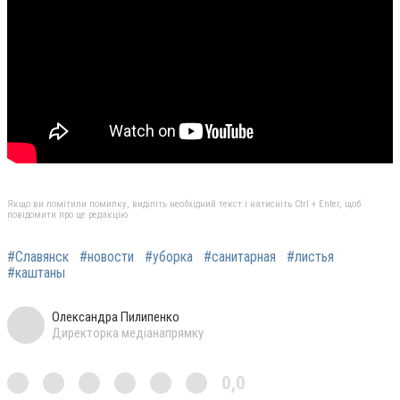
Якщо ви помітили помилку, виділіть необхідний текст і натисніть Ctrl + Enter, щоб
повідомити про це редакцію
#Славянск
#новости
#уборка
#санитарная
#листья
#каштаны
Олександра Пилипенко
Директорка медіанапрямку
0,0