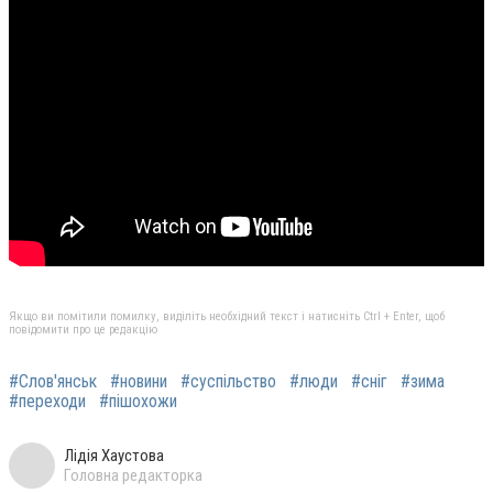
Якщо ви помітили помилку, виділіть необхідний текст і натисніть Ctrl + Enter, щоб
повідомити про це редакцію
#Слов'янськ
#новини
#суспільство
#люди
#сніг
#зима
#переходи
#пішохожи
Лідія Хаустова
Головна редакторка