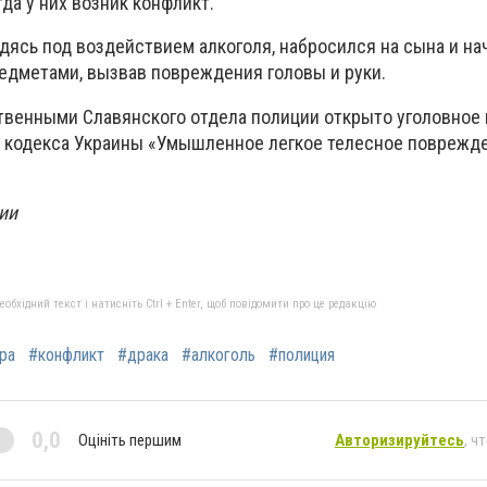
гда у них возник конфликт.
дясь под воздействием алкоголя, набросился на сына и нач
едметами, вызвав повреждения головы и руки.
твенными Славянского отдела полиции открыто уголовное
го кодекса Украины «Умышленное легкое телесное поврежд
ии
бхідний текст і натисніть Ctrl + Enter, щоб повідомити про це редакцію
ра
#конфликт
#драка
#алкоголь
#полиция
0,0
Оцініть першим
Авторизируйтесь
, ч