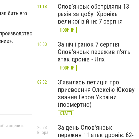
Слов’янськ обстріляли 13
11:18
ал бить его
разів за добу. Хроніка
великої війни: 7 серпня
НОВИНИ
 производство
ение».
За ніч і ранок 7 серпня
10:00
Слов'янськ пережив п'ять
атак дронів - Лях
НОВИНИ
З’явилась петиція про
09:02
присвоєння Олексію Юкову
звання Героя України
(посмертно)
СТАТТІ
тобы оценить
За день Слов'янськ
20:23
Вчора
пережив 11 атак дронів: 62-