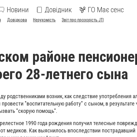
Новини
Довідник
ГО Має сенс
я
Довідкова
Нерухомість
Звіт про прозорість JTI
ском районе пенсионе
оего 28-летнего сына
у родственниками возник, как следствие употребления ал
провести "воспитательную работу" с сыном, в результате 
звать "скорую помощь".
 Прелестное 1990 года рождения получил телесные поврежд
 от медиков. Как выяснилось впоследствии пострадавший 