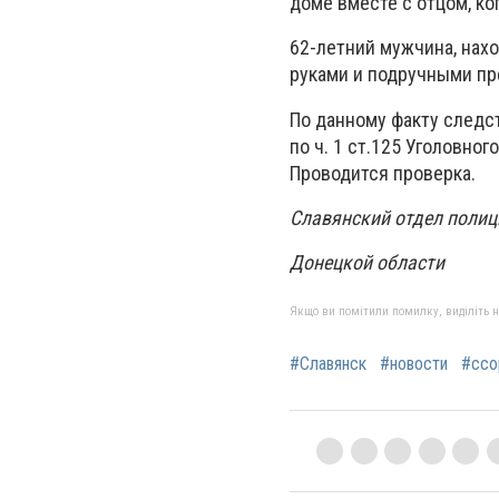
доме вместе с отцом, ко
62-летний мужчина, нахо
руками и подручными пр
По данному факту следс
по ч. 1 ст.125 Уголовно
Проводится проверка.
Славянский отдел полиц
Донецкой области
Якщо ви помітили помилку, виділіть нео
#Славянск
#новости
#ссо