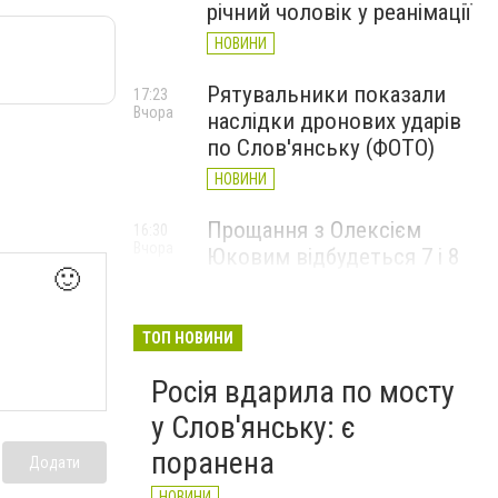
річний чоловік у реанімації
НОВИНИ
Рятувальники показали
17:23
Вчора
наслідки дронових ударів
по Слов'янську (ФОТО)
НОВИНИ
Прощання з Олексієм
16:30
Вчора
Юковим відбудеться 7 і 8
🙂
серпня
НОВИНИ
ТОП НОВИНИ
Росія вдарила по мосту
у Слов'янську: є
поранена
Додати
НОВИНИ