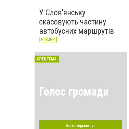
У Слов'янську
скасовують частину
автобусних маршрутів
НОВИНИ
СПЕЦТЕМА
Голос громади
Всі матеріали тут