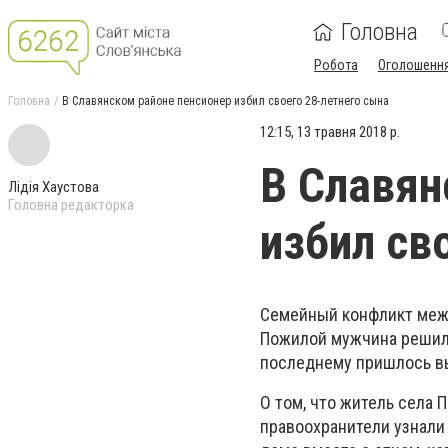
Головна
Робота
Оголошенн
Головна
В Славянском районе пенсионер избил своего 28-летнего сына
12:15, 13 травня 2018 р.
В Славян
Лідія Хаустова
Головна редакторка
избил св
Семейный конфликт межд
Пожилой мужчина решил 
последнему пришлось вы
О том, что житель села
правоохранители узнали