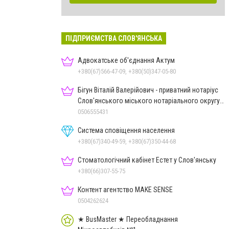
ПІДПРИЄМСТВА СЛОВ'ЯНСЬКА
Адвокатське об'єднання Актум
+380(67)566-47-09, +380(50)347-05-80
Бігун Віталій Валерійович - приватний нотаріус
Слов'янського міського нотаріального округу
Дон.обл.
0506555431
Система сповіщення населення
+380(67)340-49-59, +380(67)350-44-68
Стоматологічний кабінет Естет у Слов'янську
+380(66)307-55-75
Контент агентство MAKE SENSE
0504262624
★ BusMaster ★ Переобладнання