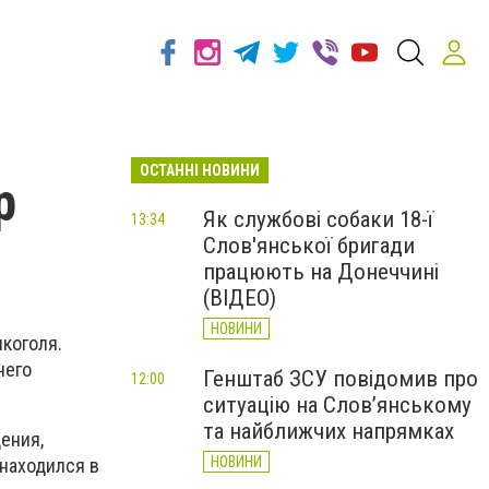
ОСТАННІ НОВИНИ
р
Як службові собаки 18-ї
13:34
Слов'янської бригади
працюють на Донеччині
(ВІДЕО)
НОВИНИ
коголя.
чего
Генштаб ЗСУ повідомив про
12:00
ситуацію на Слов’янському
та найближчих напрямках
ения,
НОВИНИ
находился в