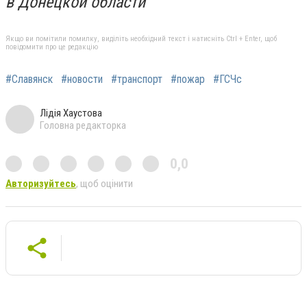
в Донецкой области
Якщо ви помітили помилку, виділіть необхідний текст і натисніть Ctrl + Enter, щоб
повідомити про це редакцію
#Славянск
#новости
#транспорт
#пожар
#ГСЧс
Лідія Хаустова
Головна редакторка
0,0
Авторизуйтесь
, щоб оцінити