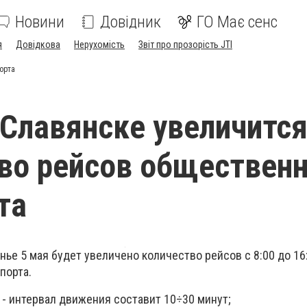
Новини
Довідник
ГО Має сенс
я
Довідкова
Нерухомість
Звіт про прозорість JTI
орта
 Славянске увеличитс
во рейсов общественн
та
ье 5 мая будет увеличено количество рейсов с 8:00 до 16
порта.
 - интервал движения составит 10÷30 минут;