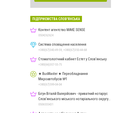
ПІДПРИЄМСТВА СЛОВ'ЯНСЬКА
Контент агентство MAKE SENSE
0504262624
Система сповіщення населення
+380(67)340-49-59, +380(67)350-44-68
Стоматологічний кабінет Естет у Слов'янську
+380(66)307-55-75
★ BusMaster ★ Переобладнання
Мікроавтобусів №1
+380(67)599-04-04
Бігун Віталій Валерійович - приватний нотаріус
Слов'янського міського нотаріального округу
Дон.обл.
0506555431