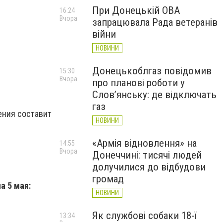
При Донецькій ОВА
16:24
Вчора
запрацювала Рада ветеранів
війни
НОВИНИ
Донецькоблгаз повідомив
15:30
Вчора
про планові роботи у
Слов’янську: де відключать
газ
ения составит
НОВИНИ
«Армія відновлення» на
14:55
Вчора
Донеччині: тисячі людей
долучилися до відбудови
громад
а 5 мая:
НОВИНИ
Як службові собаки 18-ї
13:34