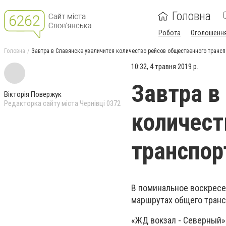
Головна
Робота
Оголошенн
Головна
Завтра в Славянске увеличится количество рейсов общественного трансп
10:32, 4 травня 2019 р.
Завтра в
Вікторія Повержук
Редакторка сайту міста Чернівці 0372
количест
транспор
В поминальное воскресен
маршрутах общего транс
«ЖД вокзал - Северный»