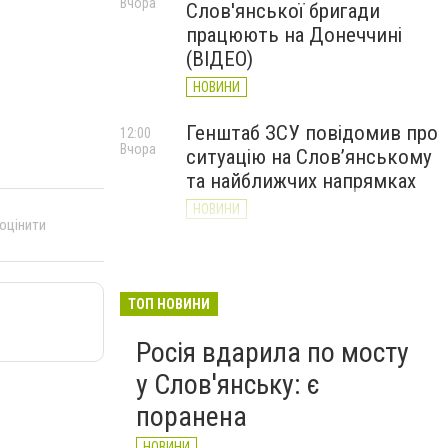
Вчора
Слов'янської бригади
працюють на Донеччині
(ВІДЕО)
НОВИНИ
Генштаб ЗСУ повідомив про
12:00
Вчора
ситуацію на Слов’янському
та найближчих напрямках
НОВИНИ
 оцінити
Слов’янськ обстріляли 13
11:18
Вчора
разів за добу. Хроніка
великої війни: 7 серпня
ТОП НОВИНИ
НОВИНИ
Росія вдарила по мосту
у Слов'янську: є
поранена
НОВИНИ