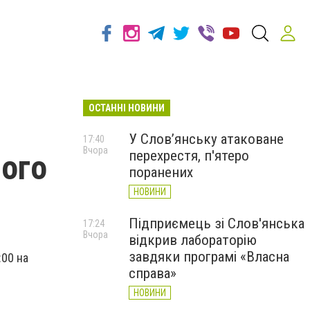
ОСТАННІ НОВИНИ
я
У Слов’янську атаковане
17:40
Вчора
перехрестя, п'ятеро
ого
поранених
НОВИНИ
Підприємець зі Слов'янська
17:24
Вчора
відкрив лабораторію
завдяки програмі «Власна
:00 на
справа»
НОВИНИ