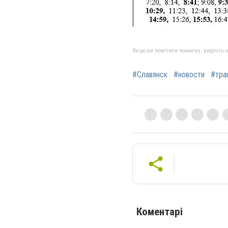
Якщо ви помітили помилку, виділіть нео
#Славянск
#новости
#тра
Коментарі