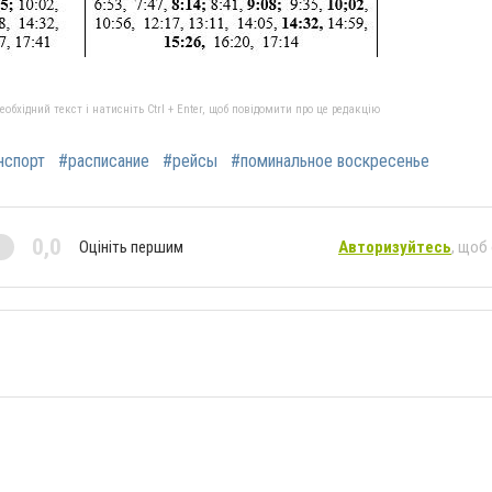
бхідний текст і натисніть Ctrl + Enter, щоб повідомити про це редакцію
нспорт
#расписание
#рейсы
#поминальное воскресенье
0,0
Оцініть першим
Авторизуйтесь
, щоб