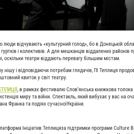
о люди відчувають «культурний голод», бо в Донецькій обла
 гуртків і колективів. А для мешканців віддалених районів 
і, оскільки театри віддають перевагу більшим містам.
 нішу і відповідаючи потребам глядачів, ПІ Теплиця прод
штовний квиток у світ театру.
ЕПЛИЦЯ
,
в
рамках фестивалю Слов’янська книжкова толока
зистенція миру та війни. Спектакль, який вибухає у вас на оч
вана Франка та
подіях
сучасної
України.
латформа Ініціатив Теплиця
за підтримки програми Culture B