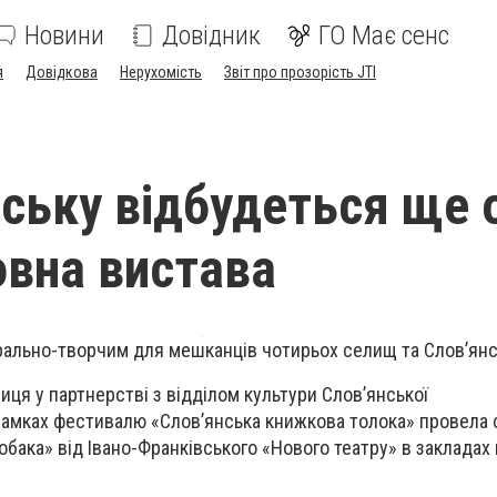
Новини
Довідник
ГО Має сенс
я
Довідкова
Нерухомість
Звіт про прозорість JTI
нську відбудеться ще 
вна вистава
ральн
о-творчим
для мешканців чотирьох селищ та Слов’янс
лиця
у партнерстві з
відділ
ом
культури Слов’янської
амках фестивалю «Слов’янська книжкова толока» провела 
бака» від Івано-Франківського
«
Нового театру
»
в закладах 