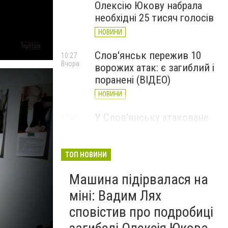
Олексію Юкову набрала
необхідні 25 тисяч голосів
НОВИНИ
Слов'янськ пережив 10
10:27
Вчора
ворожих атак: є загиблий і
поранені (ВІДЕО)
НОВИНИ
У Слов’янську атаковане
17:40
7 серпня
перехрестя, п'ятеро
поранених
ТОП НОВИНИ
НОВИНИ
Машина підірвалася на
міні: Вадим Лях
сповістив про подробиці