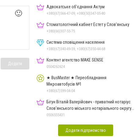
Адвокатське об'єднання Актум
🙂
+380(67)566-47-09, +380(50)347-05-80
Стоматологічний кабінет Естет у Слов'янську
+380(66)307-55-75
Система сповіщення населення
+380(67)340-49-59, +380(67)350-44-68
Контент агентство MAKE SENSE
Додати
0504262624
★ BusMaster ★ Переобладнання
Мікроавтобусів №1
+380(67)599-04-04
Бігун Віталій Валерійович - приватний нотаріус
Слов'янського міського нотаріального округу
Дон.обл.
0506555431
Додати підприємство