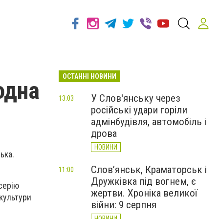
ОСТАННІ НОВИНИ
одна
У Слов'янську через
13:03
російські удари горіли
адмінбудівля, автомобіль і
дрова
НОВИНИ
ька.
Слов’янськ, Краматорськ і
11:00
Дружківка під вогнем, є
серію
жертви. Хроніка великої
культури
війни: 9 серпня
НОВИНИ