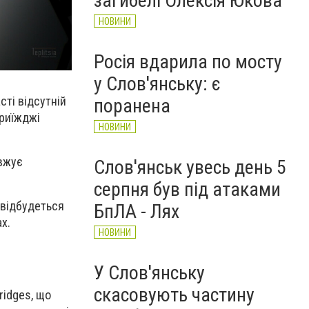
загибелі Олексія Юкова
НОВИНИ
Росія вдарила по мосту
у Слов'янську: є
сті відсутній
поранена
приїжджі
НОВИНИ
овжує
Слов'янськ увесь день 5
серпня був під атаками
 відбудеться
БпЛА - Лях
ах.
НОВИНИ
У Слов'янську
скасовують частину
ridges, що