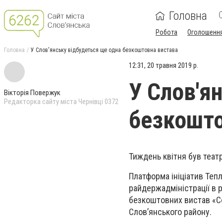
Головна
Робота
Оголошенн
Головна
У Слов'янську відбудеться ще одна безкоштовна вистава
12:31, 20 травня 2019 р.
У Слов'я
Вікторія Повержук
Редакторка сайту міста Чернівці 0372
безкошто
Тиждень квітня був теат
Платформа ініціатив Теп
рай
держ
адміністрації
в
р
безкоштовних вистав «Со
Слов’янського району.