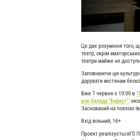
Це дає розуміння того, щ
театр, окрім аматорських
театри майже не доступн
Заповнюючи цю культурну
дарувати містянам безко
Вже 7 червня о 19:00 в
Т
рок-балада "Беркут"
: ек
З
аснований на поезіях І
Вхід вільний,
16+
Проект реалізується
ГО П