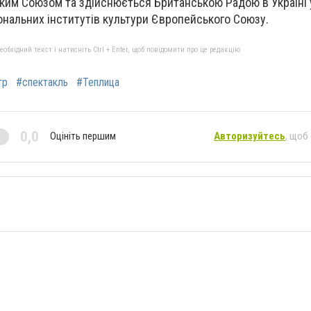
ким Союзом та здійснюється Британською Радою в Україні 
нальних інститутів культури Європейського Союзу.
бхідний текст і натисніть Ctrl + Enter, щоб повідомити про це редакцію
тр
#спектакль
#Теплица
0,0
Оцініть першим
Авторизуйтесь
, щоб