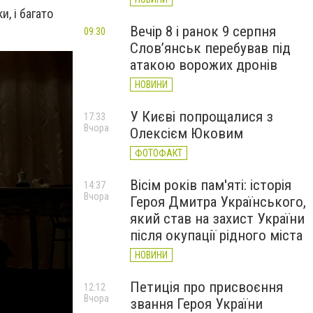
и, і багато
Вечір 8 і ранок 9 серпня
09:30
Слов’янськ перебував під
атакою ворожих дронів
НОВИНИ
У Києві попрощалися з
17:33
Вчора
Олексієм Юковим
ФОТОФАКТ
Вісім років пам'яті: історія
14:37
Вчора
Героя Дмитра Українського,
який став на захист України
після окупації рідного міста
НОВИНИ
Петиція про присвоєння
12:12
Вчора
звання Героя України