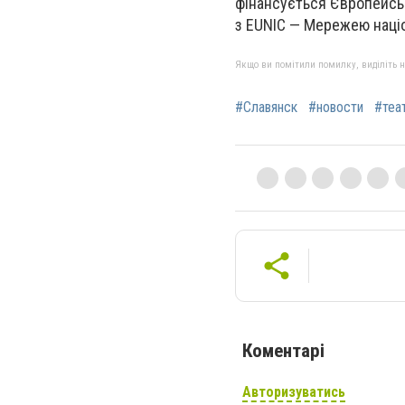
фінансується Європейсь
з EUNIC — Мережею націо
Якщо ви помітили помилку, виділіть нео
#Славянск
#новости
#теа
Коментарі
Авторизуватись