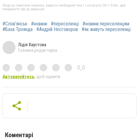
Якщо ви помітили помилку, виділіть необхідний текст і натисніть Ctrl + Enter, щоб
повідомити про це редакцію
#Слов’янськ
#новини
#переселенці
#новини переселенцям
#База Троянда
#Андрій Несговоров
#як живуть переселенці
Лідія Хаустова
Головна редакторка
0,0
Авторизуйтесь
, щоб оцінити
Коментарі