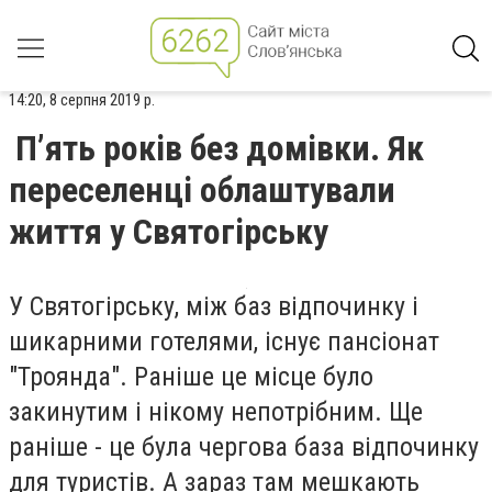
14:20, 8 серпня 2019 р.
П’ять років без домівки. Як
переселенці облаштували
життя у Святогірську
У Святогірську, між баз відпочинку і
шикарними готелями, існує пансіонат
"Троянда". Раніше це місце було
закинутим і нікому непотрібним. Ще
раніше - це була чергова база відпочинку
для туристів. А зараз там мешкають