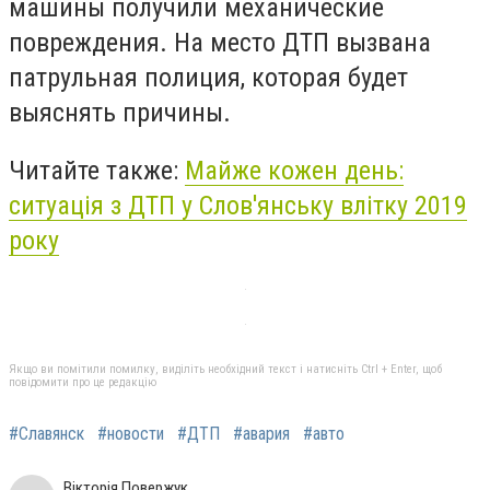
машины получили механические
повреждения. На место ДТП вызвана
патрульная полиция, которая будет
выяснять причины.
Читайте также:
Майже кожен день:
ситуація з ДТП у Слов'янську влітку 2019
року
Якщо ви помітили помилку, виділіть необхідний текст і натисніть Ctrl + Enter, щоб
повідомити про це редакцію
#Славянск
#новости
#ДТП
#авария
#авто
Вікторія Повержук