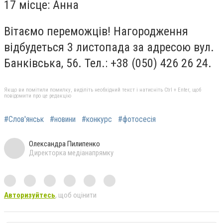
17 місце: Анна
Вітаємо переможців! Нагородження
відбудеться 3 листопада за адресою вул.
Банківська, 56. Тел.: +38 (050) 426 26 24.
Якщо ви помітили помилку, виділіть необхідний текст і натисніть Ctrl + Enter, щоб
повідомити про це редакцію
#Слов'янськ
#новини
#конкурс
#фотосесія
Олександра Пилипенко
Директорка медіанапрямку
Авторизуйтесь
, щоб оцінити