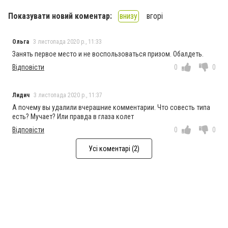
Показувати новий коментар:
внизу
вгорі
Ольга
3 листопада 2020 р., 11:33
Занять первое место и не воспользоваться призом. Обалдеть.
Відповісти
0
0
Лидич
3 листопада 2020 р., 11:37
А почему вы удалили вчерашние комментарии. Что совесть типа
есть? Мучает? Или правда в глаза колет
Відповісти
0
0
Усі коментарі (2)