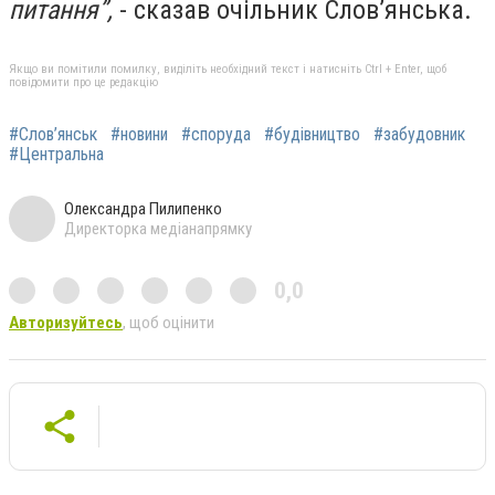
питання”,
- сказав очільник Слов’янська.
Якщо ви помітили помилку, виділіть необхідний текст і натисніть Ctrl + Enter, щоб
повідомити про це редакцію
#Слов’янськ
#новини
#споруда
#будівництво
#забудовник
#Центральна
Олександра Пилипенко
Директорка медіанапрямку
0,0
Авторизуйтесь
, щоб оцінити