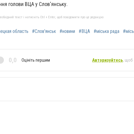
ння голови ВЦА у Слов'янську.
бхідний текст і натисніть Ctrl + Enter, щоб повідомити про це редакцію
ецкая область
#Слов'янськ
#новини
#ВЦА
#міська рада
#міс
0,0
Оцініть першим
Авторизуйтесь
, щоб