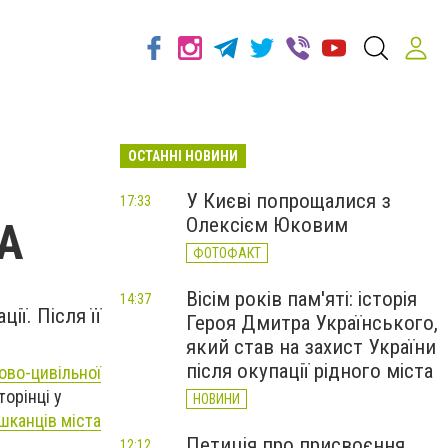
ОСТАННІ НОВИНИ
У Києві попрощалися з
17:33
Олексієм Юковим
ЦА
ФОТОФАКТ
Вісім років пам'яті: історія
14:37
ї. Після її
Героя Дмитра Українського,
який став на захист України
після окупації рідного міста
ово-цивільної
торінці у
НОВИНИ
шканців міста
Петиція про присвоєння
12:12