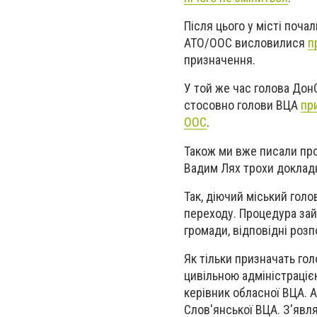
Після цього у місті поча
АТО/ООС висловилися
п
призначення.
У той же час голова До
стосовно голови ВЦА
пр
ООС
.
Також ми вже писали пр
Вадим Лях трохи докладн
Так, діючий міський гол
переходу. Процедура зай
громади, відповідні роз
Як тільки призначать го
цивільною адміністраці
керівник обласної ВЦА. 
Слов'янської ВЦА. З'явля