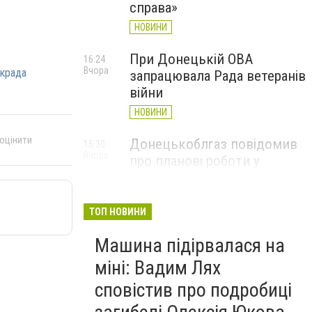
справа»
НОВИНИ
При Донецькій ОВА
16:24
Вчора
ькрада
запрацювала Рада ветеранів
війни
НОВИНИ
 оцінити
Донецькоблгаз повідомив
15:30
Вчора
про планові роботи у
Слов’янську: де відключать
газ
ТОП НОВИНИ
НОВИНИ
Машина підірвалася на
міні: Вадим Лях
сповістив про подробиці