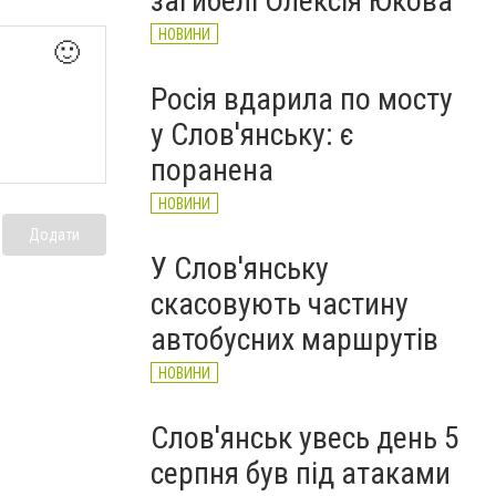
загибелі Олексія Юкова
НОВИНИ
🙂
Росія вдарила по мосту
у Слов'янську: є
поранена
НОВИНИ
Додати
У Слов'янську
скасовують частину
автобусних маршрутів
НОВИНИ
Слов'янськ увесь день 5
серпня був під атаками