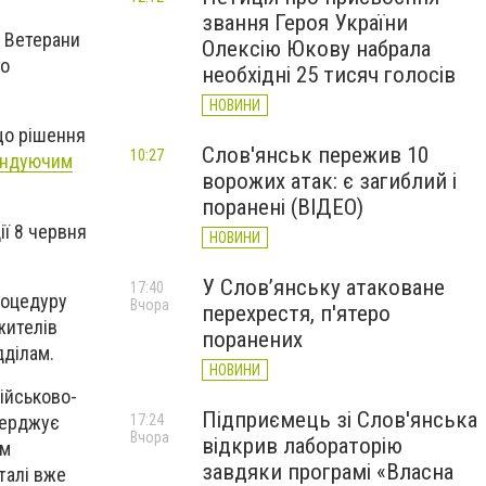
звання Героя України
. Ветерани
Олексію Юкову набрала
го
необхідні 25 тисяч голосів
НОВИНИ
що рішення
Слов'янськ пережив 10
10:27
мандуючим
ворожих атак: є загиблий і
поранені (ВІДЕО)
ії 8 червня
НОВИНИ
У Слов’янську атаковане
17:40
роцедуру
Вчора
перехрестя, п'ятеро
жителів
поранених
дділам.
НОВИНИ
ійськово-
Підприємець зі Слов'янська
верджує
17:24
Вчора
відкрив лабораторію
ом
завдяки програмі «Власна
талі вже