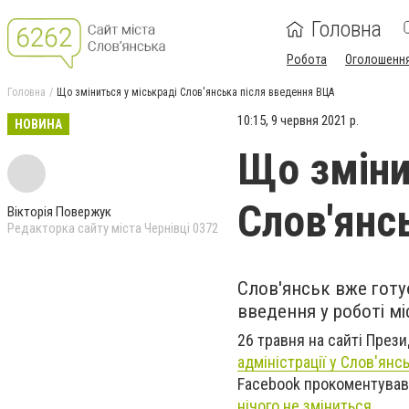
Головна
Робота
Оголошенн
Головна
Що зміниться у міськраді Слов'янська після введення ВЦА
10:15, 9 червня 2021 р.
НОВИНА
Що зміни
Слов'янс
Вікторія Повержук
Редакторка сайту міста Чернівці 0372
Слов'янськ вже готує
введення у роботі мі
26 травня на сайті През
адміністрації у Слов'янс
Facebook прокоментував
нічого не зміниться
.