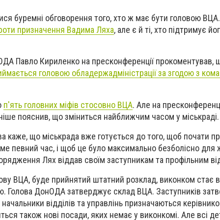
лися буремні обговорення того, хто ж має бути головою ВЦА
роти призначення Вадима Ляха
, але є й ті, хто підтримує йо
нОДА Павло Кириленко на пресконференції прокоментував, 
иймається головою обладержадміністрації за згодою з ко
о
п'ять головних міфів стосовно ВЦА
. Але на пресконференц
іше пояснив, що зміниться найближчим часом у міськраді.
ова каже, що міськрада вже готується до того, щоб почати п
ме певний час, і щоб це було максимально безболісно для 
порядження Лях віддав своїм заступникам та профільним ві
лову ВЦА, буде прийнятий штатний розклад, виконком стає в
єю. Голова ДонОДА затверджує склад ВЦА. Заступників зат
А начальники відділів та управлінь призначаються керівник
ться також нові посади, яких немає у виконкомі. Але всі де