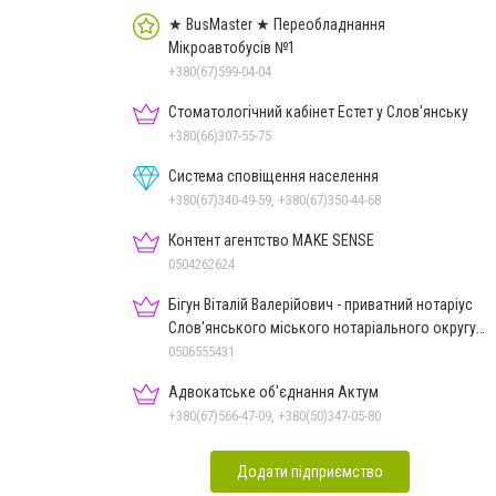
★ BusMaster ★ Переобладнання
Мікроавтобусів №1
+380(67)599-04-04
Стоматологічний кабінет Естет у Слов'янську
+380(66)307-55-75
Система сповіщення населення
+380(67)340-49-59, +380(67)350-44-68
Контент агентство MAKE SENSE
0504262624
Бігун Віталій Валерійович - приватний нотаріус
Слов'янського міського нотаріального округу
Дон.обл.
0506555431
Адвокатське об'єднання Актум
+380(67)566-47-09, +380(50)347-05-80
Додати підприємство