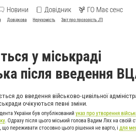
Новини
Довідник
ГО Має сенс
я
Довідкова
Нерухомість
Звіт про прозорість JTI
ться у міськраді
ька після введення В
ться до введення військово-цивільної адміністраці
ськради очікуються певні зміни.
идента України був опублікований
указ про утворення військ
ьку
. Одразу після цього міський голова Вадим Лях на своїй с
, що
переживати стосовно цього рішення не варто, і
для ме