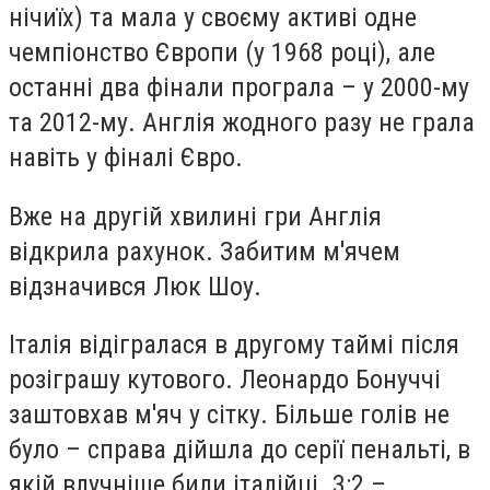
нічиїх) та мала у своєму активі одне
чемпіонство Європи (у 1968 році), але
останні два фінали програла – у 2000-му
та 2012-му. Англія жодного разу не грала
навіть у фіналі Євро.
Вже на другій хвилині гри Англія
відкрила рахунок. Забитим м'ячем
відзначився Люк Шоу.
Італія відігралася в другому таймі після
розіграшу кутового. Леонардо Бонуччі
заштовхав м'яч у сітку. Більше голів не
було – справа дійшла до серії пенальті, в
якій влучніше били італійці. 3:2 –