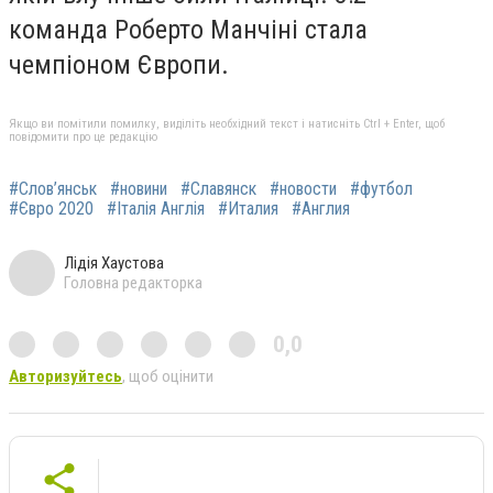
команда Роберто Манчіні стала
чемпіоном Європи.
Якщо ви помітили помилку, виділіть необхідний текст і натисніть Ctrl + Enter, щоб
повідомити про це редакцію
#Слов’янськ
#новини
#Славянск
#новости
#футбол
#Євро 2020
#Італія Англія
#Италия
#Англия
Лідія Хаустова
Головна редакторка
0,0
Авторизуйтесь
, щоб оцінити