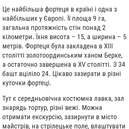
Це найбільша фортеця в країні і одна з
найбільших у Європі. Її площа 9 га,
загальна протяжність стін понад 2
кілометри. Їхня висота – 15, а ширина – 5
метрів. Фортеця була закладена в XIII
столітті золотоординським ханом Берке,
а остаточно завершена в XV столітті. З 34
башт вціліло 24. Цікаво зазирати в різні
куточки фортеці.
Тут є середньовічна костюмна лавка, зал
знарядь тортур, різні вежі. Можна
отримати екскурсію, зазирнути в місто
майстрів, на стрілецьке поле, влаштувати