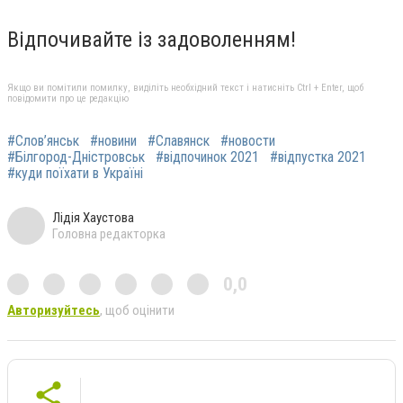
Відпочивайте із задоволенням!
Якщо ви помітили помилку, виділіть необхідний текст і натисніть Ctrl + Enter, щоб
повідомити про це редакцію
#Слов’янськ
#новини
#Славянск
#новости
#Білгород-Дністровськ
#відпочинок 2021
#відпустка 2021
#куди поїхати в Україні
Лідія Хаустова
Головна редакторка
0,0
Авторизуйтесь
, щоб оцінити