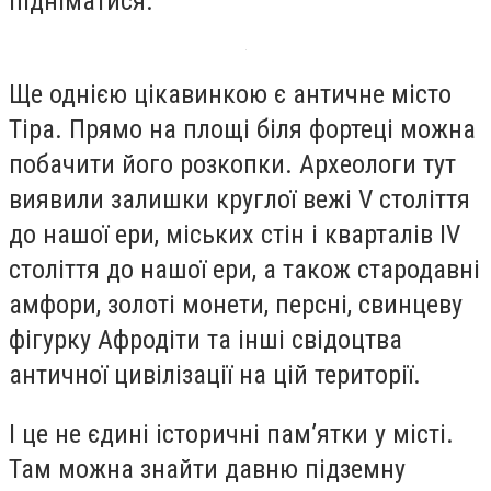
підніматися.
Ще однією цікавинкою є античне місто
Тіра. Прямо на площі біля фортеці можна
побачити його розкопки. Археологи тут
виявили залишки круглої вежі V століття
до нашої ери, міських стін і кварталів IV
століття до нашої ери, а також стародавні
амфори, золоті монети, персні, свинцеву
фігурку Афродіти та інші свідоцтва
античної цивілізації на цій території.
І це не єдині історичні пам’ятки у місті.
Там можна знайти давню підземну