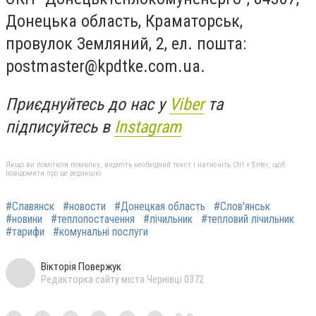
Донецька область, Краматорськ,
провулок Земляний, 2, ел. пошта:
postmaster@kpdtke.com.ua
.
Приєднуйтесь до нас у
Viber
та
підписуйтесь в
Instagram
Якщо ви помітили помилку, виділіть необхідний текст і натисніть Ctrl + Enter, щоб
повідомити про це редакцію
#Славянск
#новости
#Донецкая область
#Слов'янськ
#новини
#теплопостачення
#лічильник
#тепловий лічильник
#тарифи
#комунальні послуги
Вікторія Повержук
Редакторка сайту міста Чернівці 0372