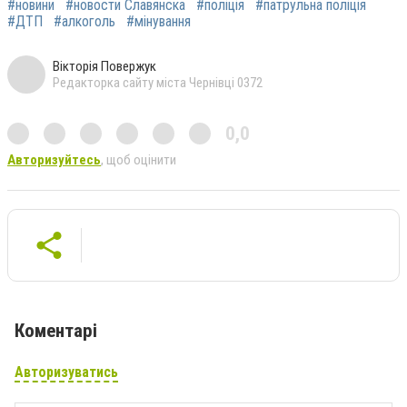
#новини
#новости Славянска
#поліція
#патрульна поліція
#ДТП
#алкоголь
#мінування
Вікторія Повержук
Редакторка сайту міста Чернівці 0372
0,0
Авторизуйтесь
, щоб оцінити
Коментарі
Авторизуватись