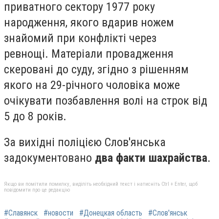
приватного сектору 1977 року
народження, якого вдарив ножем
знайомий при конфлікті через
ревнощі. Матеріали провадження
скеровані до суду, згідно з рішенням
якого на 29-річного чоловіка може
очікувати позбавлення волі на строк від
5 до 8 років.
За вихідні поліцією Слов'янська
задокументовано
два факти шахрайства
.
Якщо ви помітили помилку, виділіть необхідний текст і натисніть Ctrl + Enter, щоб
повідомити про це редакцію
#Славянск
#новости
#Донецкая область
#Слов'янськ