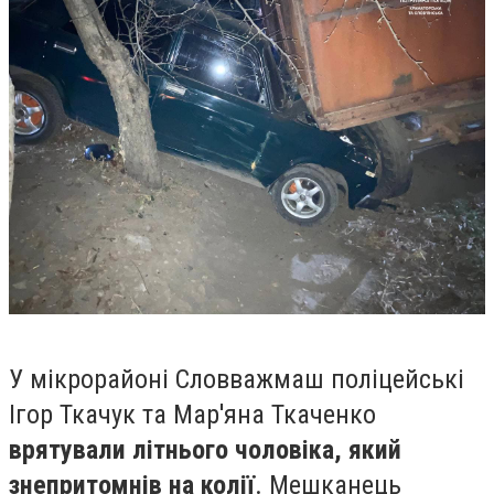
У мікрорайоні Словважмаш поліцейські
Ігор Ткачук та Мар'яна Ткаченко
врятували літнього чоловіка, який
знепритомнів на колії
. Мешканець