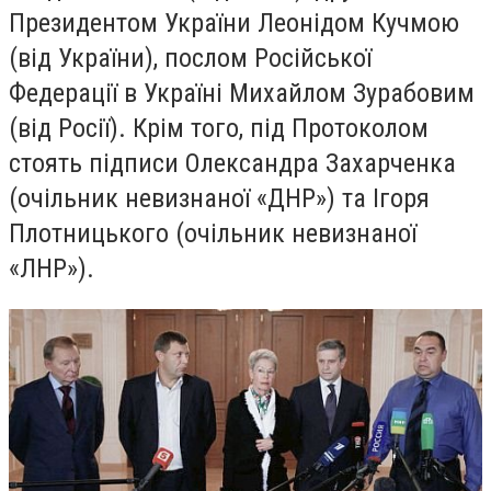
Президентом України
Леонідом Кучмою
(від
України
), послом Російської
Федерації в Україні
Михайлом Зурабовим
(від
Росії
). Крім того, під Протоколом
стоять підписи
Олександра Захарченка
(очільник невизнаної
«ДНР»
) та
Ігоря
Плотницького
(очільник невизнаної
«ЛНР»
).