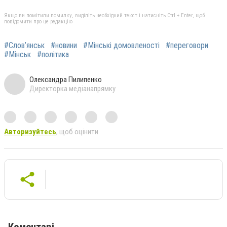
Якщо ви помітили помилку, виділіть необхідний текст і натисніть Ctrl + Enter, щоб
повідомити про це редакцію
#Слов’янськ
#новини
#Мінські домовленості
#переговори
#Мінськ
#політика
Олександра Пилипенко
Директорка медіанапрямку
Авторизуйтесь
, щоб оцінити
Коментарі