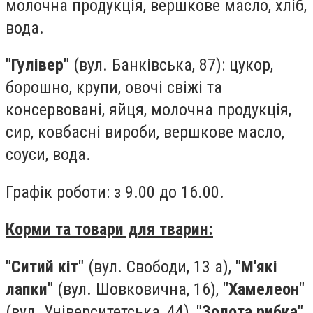
молочна продукція, вершкове масло, хліб,
вода.
"Гулівер"
(вул. Банківська, 87): цукор,
борошно, крупи, овочі свіжі та
консервовані, яйця, молочна продукція,
сир, ковбасні вироби, вершкове масло,
соуси, вода.
Графік роботи: з 9.00 до 16.00.
Корми та товари для тварин:
"Ситий кіт"
(вул. Свободи, 13 а),
"М'які
лапки"
(вул. Шовковична, 16),
"Хамелеон"
(вул. Університетська, 44),
"Золота рибка"