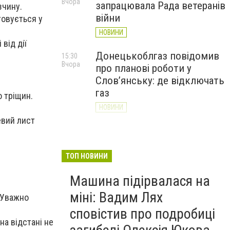
Вчора
запрацювала Рада ветеранів
зчину.
війни
товується у
НОВИНИ
від дії
Донецькоблгаз повідомив
15:30
Вчора
про планові роботи у
Слов’янську: де відключать
газ
о тріщин.
НОВИНИ
евий лист
«Армія відновлення» на
14:55
Вчора
Донеччині: тисячі людей
долучилися до відбудови
ТОП НОВИНИ
громад
Машина підірвалася на
НОВИНИ
міні: Вадим Лях
 Уважно
сповістив про подробиці
на відстані не