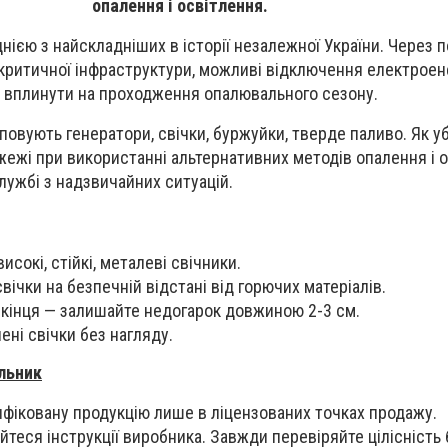
опалення і освітлення.
нією з найскладніших в історії незалежної України. Через п
 критичної інфраструктури, можливі відключення електроене
 вплинути на проходження опалювального сезону.
уповують генератори, свічки, буржуйки, тверде паливо. Як 
ожежі при використанні альтернативних методів опалення і о
лужбі з надзвичайних ситуацій.
сокі, стійкі, металеві свічники.
вічки на безпечній відстані від горючих матеріалів.
о кінця — залишайте недогарок довжиною 2-3 см.
ені свічки без нагляду.
льник
фіковану продукцію лише в ліцензованих точках продажу.
теся інструкції виробника. Завжди перевіряйте цілісність 