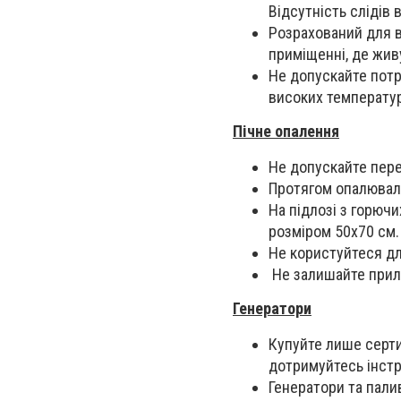
Відсутність слідів
Розрахований для в
приміщенні, де жив
Не допускайте потр
високих температур
Пічне опалення
Не допускайте перег
Протягом опалювал
На підлозі з горюч
розміром 50х70 см.
Не користуйтеся дл
Не залишайте прила
Генератори
Купуйте лише серти
дотримуйтесь інстр
Генератори та палив