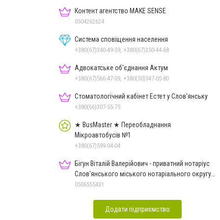
Контент агентство MAKE SENSE
0504262624
Система сповіщення населення
+380(67)340-49-59, +380(67)350-44-68
Адвокатське об'єднання Актум
+380(67)566-47-09, +380(50)347-05-80
Стоматологічний кабінет Естет у Слов'янську
+380(66)307-55-75
★ BusMaster ★ Переобладнання
Мікроавтобусів №1
+380(67)599-04-04
Бігун Віталій Валерійович - приватний нотаріус
Слов'янського міського нотаріального округу
Дон.обл.
0506555431
Додати підприємство