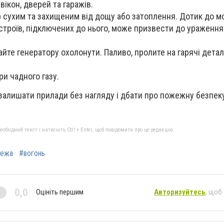
вікон, дверей та гаражів.
 сухим та захищеним від дощу або затоплення. Дотик до м
строїв, підключених до нього, може призвести до ураженн
йте генератору охолонути. Паливо, пролите на гарячі деталі
ри чадного газу.
 залишати прилади без нагляду і дбати про пожежну безпеку
бхідний текст і натисніть Ctrl + Enter, щоб повідомити про це редакцію
ежа
#вогонь
0,0
Оцініть першим
Авторизуйтесь
, щоб