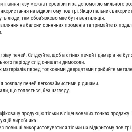
 витікання газу можна перевірити за допомогою мильного ро
икористання на відкритому повітрі. Якщо пальник викорис
уть люди, там обов’язково має бути вентиляція.
апляння на балони сонячних променів та тримайте їх подалі 
.
ріву печей. Слідкуйте, щоб в стінах печей і димарів не бул
ьного періоду слід очищати димоходи.
их матеріалів перед топковими дверцятами прибийте метал
я розпалу печей легкозаймистими рідинами.
ди, що топляться, без нагляду.
фіковану продукцію тільки в ліцензованих точках продажу.
укцій виробника.
о повинні використовуватися тільки на відкритому повітрі 