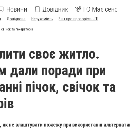
Новини
Довідник
ГО Має сенс
я
Довідкова
Нерухомість
Звіт про прозорість JTI
 свічок та генераторів
алити своє житло.
м дали поради при
нні пічок, свічок та
рів
, як не влаштувати пожежу при використанні альтернати