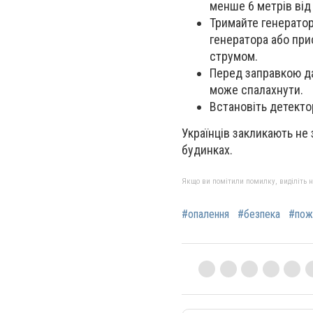
менше 6 метрів від 
Тримайте генератор
генератора або при
струмом.
Перед заправкою да
може спалахнути.
Встановіть детекто
Українців закликають не
будинках.
Якщо ви помітили помилку, виділіть нео
#опалення
#безпека
#пож