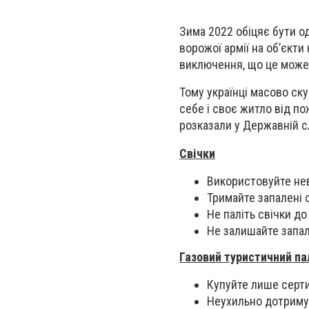
Зима 2022 обіцяє бути од
ворожої армії на об’єкти
виключення, що це може
Тому українці масово ск
себе і своє житло від п
розказали у Державній с
Свічки
Використовуйте неви
Тримайте запалені с
Не паліть свічки д
Не залишайте запал
Газовий туристичний па
Купуйте лише серти
Неухильно дотримуй