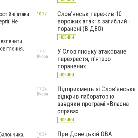
Слов'янськ пережив 10
остійні атаки
10:27
ворожих атак: є загиблий і
ргії. Не
поранені (ВІДЕО)
НОВИНИ
убезпечити
світлення,
У Слов’янську атаковане
17:40
Вчора
перехрестя, п'ятеро
поранених
НОВИНИ
Підприємець зі Слов'янська
17:24
Вчора
відкрив лабораторію
завдяки програмі «Власна
справа»
НОВИНИ
При Донецькій ОВА
балончика.
16:24