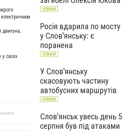
загибелі Олексія Юкова
окрого
НОВИНИ
я електричним
Росія вдарила по мосту
 двигуна,
у Слов'янську: є
поранена
НОВИНИ
 у своїх
У Слов'янську
скасовують частину
автобусних маршрутів
НОВИНИ
 оцінити
Слов'янськ увесь день 5
серпня був під атаками