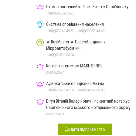
Стоматологічний кабінет Естет у Слов'янську
+380(66)307-55-75
Система сповіщення населення
+380(67)340-49-59, +380(67)350-44-68
★ BusMaster ★ Переобладнання
Мікроавтобусів №1
+380(67)599-04-04
Контент агентство MAKE SENSE
0504262624
Адвокатське об'єднання Актум
+380(67)566-47-09, +380(50)347-05-80
Бігун Віталій Валерійович - приватний нотаріус
Слов'янського міського нотаріального округу
Дон.обл.
0506555431
Додати підприємство