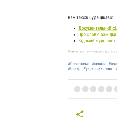
Вам також буде цікаво:
Документальний фі
Про Слов’янськ діз
Відомий журналіст 
Якщо ви помітили помилку, виділіть нео
#Слов’янськ
#новини
#нов
#Оскар
#українське кіно
#