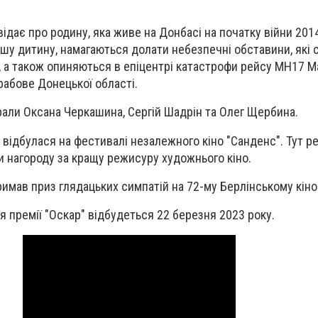
дає про родину, яка живе на Донбасі на початку війни 2014 
ершу дитину, намагаються долати небезпечні обставини, які 
 а також опиняються в епіцентрі катастрофи рейсу MH17 Ma
Грабове Донецької області.
іграли Оксана Черкашина, Сергій Шадрін та Олег Щербина.
и відбулася на фестивалі незалежного кіно "Санденс". Тут р
и нагороду за кращу режисуру художнього кіно.
тримав приз глядацьких симпатій на 72-му Берлінському кін
я премії "Оскар" відбудеться 22 березня 2023 року.