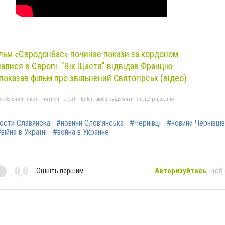
льм «Євродонбас» починає покази за кордоном
налися в Європі. "Вік Щастя" відвідав Францію
показав фільм про звільнений Святогірськ (відео)
бхідний текст і натисніть Ctrl + Enter, щоб повідомити про це редакцію
ости Славянска
#новини Слов’янська
#Чернівці
#новини Чернівців
війна в Україні
#война в Украине
0,0
Оцініть першим
Авторизуйтесь
, щоб