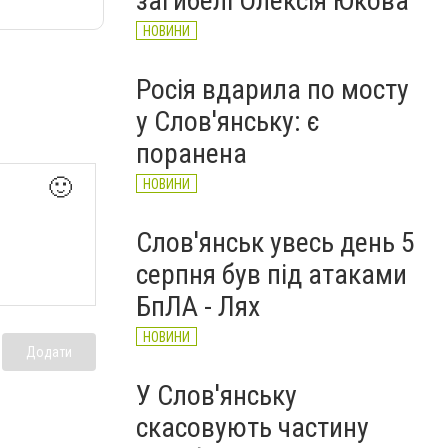
загибелі Олексія Юкова
НОВИНИ
Росія вдарила по мосту
у Слов'янську: є
поранена
🙂
НОВИНИ
Слов'янськ увесь день 5
серпня був під атаками
БпЛА - Лях
НОВИНИ
Додати
У Слов'янську
скасовують частину