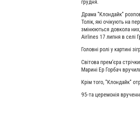
грудня.
Драма "Клондайк" розпові
Толік, які очікують на п
змінюються довкола них,
Airlines 17 липня в селі 
Головні ролі у картині з
Світова премʼєра стрічк
Марині Ер Горбач вручил
Крім того, "Клондайк" о
95-та церемонія врученн