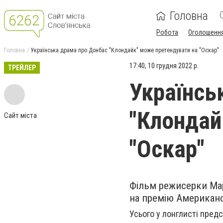
Головна
Робота
Оголошенн
Головна
Українська драма про Донбас "Клондайк" може претендувати на "Оскар"
17:40, 10 грудня 2022 р.
ТРЕЙЛЕР
Українсь
"Клондай
Сайт міста
"Оскар"
Фільм режисерки Мар
на премію Американсь
Усього у лонглисті предс