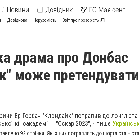
Новини
Довідник
ГО Має сенс
я
Довідкова
Нерухомість
Звіт про прозорість JTI
ка драма про Донбас
к" може претендувати
ини Ер Горбач "Клондайк" потрапив до лонгліста 
кої кіноакадемії – "Оскар 2023", - пише
Українсь
тавлено 92 стрічки. Які з них потраплять до шортліста – ст