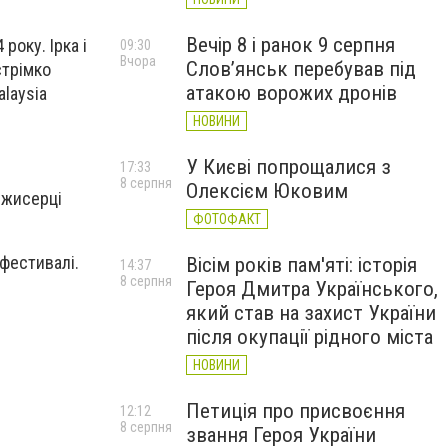
Вечір 8 і ранок 9 серпня
року. Ірка і
09:30
Вчора
Слов’янськ перебував під
стрімко
атакою ворожих дронів
laysia
НОВИНИ
У Києві попрощалися з
17:33
8 серпня
Олексієм Юковим
ежисерці
ФОТОФАКТ
офестивалі.
Вісім років пам'яті: історія
14:37
8 серпня
Героя Дмитра Українського,
який став на захист України
після окупації рідного міста
НОВИНИ
Петиція про присвоєння
12:12
8 серпня
звання Героя України