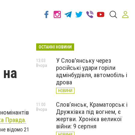
ОСТАННІ НОВИНИ
У Слов'янську через
13:03
Вчора
російські удари горіли
 на
адмінбудівля, автомобіль і
дрова
НОВИНИ
Слов’янськ, Краматорськ і
11:00
Вчора
Дружківка під вогнем, є
номінантів
жертви. Хроніка великої
ка Правда.
війни: 9 серпня
ане відомо 21
НОВИНИ