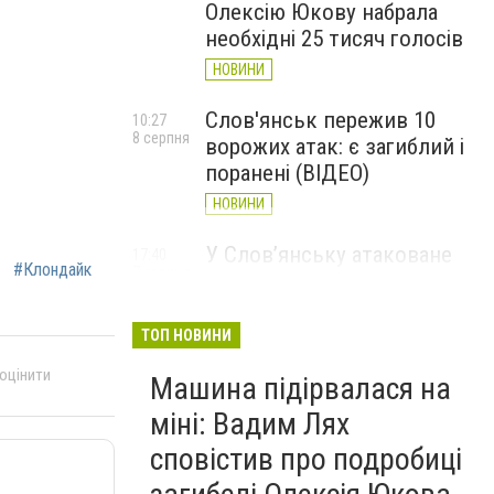
Олексію Юкову набрала
необхідні 25 тисяч голосів
НОВИНИ
Слов'янськ пережив 10
10:27
8 серпня
ворожих атак: є загиблий і
поранені (ВІДЕО)
НОВИНИ
У Слов’янську атаковане
17:40
#Клондайк
7 серпня
перехрестя, п'ятеро
поранених
ТОП НОВИНИ
НОВИНИ
 оцінити
Машина підірвалася на
міні: Вадим Лях
сповістив про подробиці