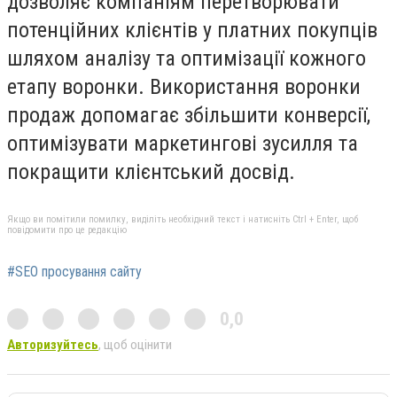
дозволяє компаніям перетворювати
потенційних клієнтів у платних покупців
шляхом аналізу та оптимізації кожного
етапу воронки. Використання воронки
продаж допомагає збільшити конверсії,
оптимізувати маркетингові зусилля та
покращити клієнтський досвід.
Якщо ви помітили помилку, виділіть необхідний текст і натисніть Ctrl + Enter, щоб
повідомити про це редакцію
#SEO просування сайту
0,0
Авторизуйтесь
, щоб оцінити