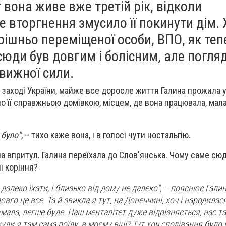
т вона живе вже третій рік, відколи
вторгнення змусило її покинути дім. 
рішньо переміщеної особи, ВПО, як теп
 сюди був довгим і болісним, але погля
вижної сили.
 заході України, майже все доросле життя Галина прожила у
о її справжньою домівкою, місцем, де вона працювала, мала
 було"
,
– тихо каже вона, і в голосі чути ностальгію.
ла впритул. Галина переїхала до Слов'янська. Чому саме сюди
її коріння?
я далеко їхати, і близько від дому не далеко",
– пояснює Галина
вго це все. Та й звикла я тут, на Донеччині, хоч і народилас
умала, легше буде. Наш менталітет дуже відрізняється, нас т
куди я там сама поїду, в моєму віці?
Тут хоч сподівання було