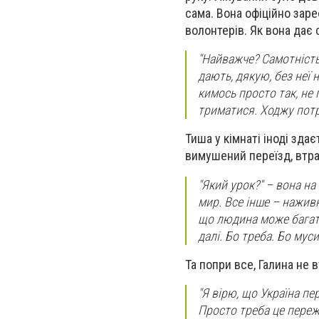
сама. Вона офіційно зар
волонтерів. Як вона дає
"Найважче? Самотність,
дають, дякую, без неї 
кимось просто так, не 
триматися. Ходжу потр
Тиша у кімнаті іноді зд
вимушений переїзд, втра
"Який урок?"
– вона на
мир. Все інше – наживн
що людина може багато 
далі. Бо треба. Бо мус
Та попри все, Галина не 
"Я вірю, що Україна пе
Просто треба це пережи