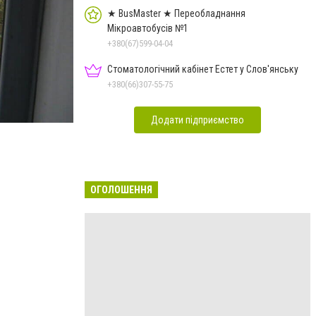
★ BusMaster ★ Переобладнання
Мікроавтобусів №1
+380(67)599-04-04
Стоматологічний кабінет Естет у Слов'янську
+380(66)307-55-75
Додати підприємство
ОГОЛОШЕННЯ