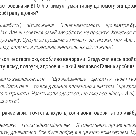
еєстрована як ВПО й отримує гуманітарну допомогу від дер
 собі раду щодня?
 мабуть", – зітхає жінка. – "І оця невідомість – що завтра б
ніяк. Але ж хочеться самій заробляти, не просити. Хочеться 
про війну. Сумую за сусідами з Лиману, за тим життям. Але
оху, коли нога дозволяє, дивлюся, як місто живе".
ається нестерпною, особливо вечорами. Згадуючи весь прой
ту дому, подруги, здоров'я – який висновок Галина зробил
 мить замислюється. –
"Що найцінніше – це життя. Твоє і твої
е. Хати, речі – то все дурниця порівняно з життям. І ще зроз
витримати. Навіть коли здається, що вже все, кінець. А ні,
иш жити".
втрачає віри. Її очі спалахують, коли вона говорить про майб
реможе, – голос жінки міцнішає. – Я точно знаю, що ми все в
ти, дочекатися. Все буде добре, я в це вірю всім серцем. М