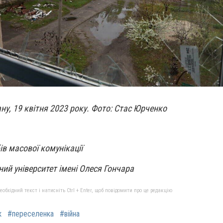
ну, 19 квітня 2023 року. Фото: Стас Юрченко
ів масової комунікації
ий університет імені Олеся Гончара
бхідний текст і натисніть Ctrl + Enter, щоб повідомити про це редакцію
к
#переселенка
#війна