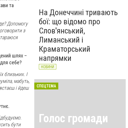
жави та
На Донеччині тривають
бої: що відомо про
уде? Допомогу
Слов'янський,
поговорити з
 стараюся
Лиманський і
Краматорський
дений шлях –
напрямки
а для себе?
НОВИНИ
х близьких. І
уміла, мабуть,
СПЕЦТЕМА
 встаєш і йдеш
утнє.
Голос громади
ідбудуємо.
усить бути