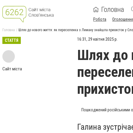
Головна
Робота
Оголошенн
Головна
Шлях до нового життя: як переселенка з Лиману знайшла прихисток у Сло
16:31, 29 квітня 2025 р.
СТАТТЯ
Шлях до 
переселе
Сайт міста
прихисто
Пошкоджений російськими об
Галина зустріча