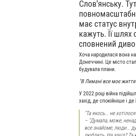
Слов'янську. Ту
повномасштабне 
має статус внут
кажуть. Її шлях
сповнений диво
Хоча народилася вона на
Донеччині. Це місто стал
будувала плани.
"В Лимані все моє життя
У 2022 році війна підійш
захід, де спокійніше і де 
"Та якось... не хотілос
–
"Думала, може, ненадо
все знайоме, люди... д
люблять. На захід? Та 