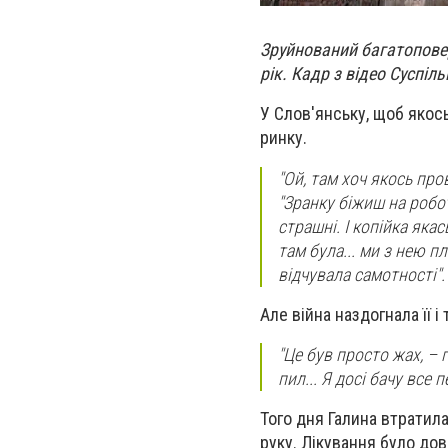
Зруйнований багатопове
рік. Кадр з відео Суспіл
У Слов'янську, щоб якос
ринку.
"Ой, там хоч якось про
"Зранку біжиш на робот
страшні. І копійка яка
там була... ми з нею п
відчувала самотності".
Але війна наздогнала її 
"Це був просто жах, – 
пил... Я досі бачу все 
Того дня Галина втратил
руку. Лікування було дов