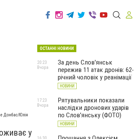
ОСТАННІ НОВИНИ
За день Слов'янськ
20:23
Вчора
пережив 11 атак дронів: 62-
річний чоловік у реанімації
НОВИНИ
Рятувальники показали
17:23
Вчора
наслідки дронових ударів
по Слов'янську (ФОТО)
не Донбас/Юлія
НОВИНИ
роживає у
Прощання з Олексієм
16:30