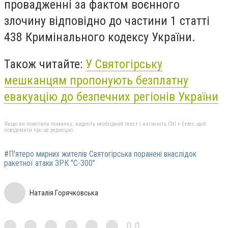
провадженні за фактом воєнного
злочину відповідно до частини 1 статті
438 Кримінального кодексу України.
Також читайте:
У Святогірську
мешканцям пропонують безплатну
евакуацію до безпечних регіонів України
Якщо ви помітили помилку, виділіть необхідний текст і натисніть Ctrl + Enter, щоб
повідомити про це редакцію
#П'ятеро мирних жителів Святогірська поранені внаслідок
ракетної атаки ЗРК "С-300"
Наталія Горячковська
0,0