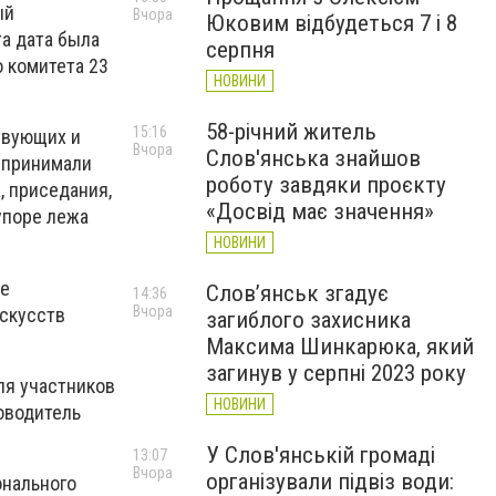
ый
Вчора
Юковим відбудеться 7 і 8
та дата была
серпня
 комитета 23
НОВИНИ
58-річний житель
15:16
твующих и
Вчора
Слов'янська знайшов
е принимали
роботу завдяки проєкту
, приседания,
«Досвід має значення»
 упоре лежа
НОВИНИ
ые
Слов’янськ згадує
14:36
Вчора
искусств
загиблого захисника
Максима Шинкарюка, який
загинув у серпні 2023 року
ля участников
НОВИНИ
оводитель
У Слов'янській громаді
13:07
Вчора
організували підвіз води:
онального