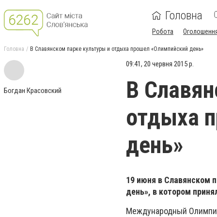
Головна
Робота
Оголошенн
Головна
В Славянском парке культуры и отдыха прошел «Олимпийский день»
09:41, 20 червня 2015 р.
В Славян
Богдан Красовский
отдыха 
день»
19 июня в Славянском 
день», в котором приня
Международный Олимпий