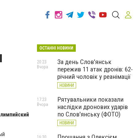
ОСТАННІ НОВИНИ
и
За день Слов'янськ
20:23
Вчора
пережив 11 атак дронів: 62-
річний чоловік у реанімації
НОВИНИ
Рятувальники показали
17:23
Вчора
наслідки дронових ударів
по Слов'янську (ФОТО)
Олимпийский
НОВИНИ
ый
Прощання з Олексієм
16:30