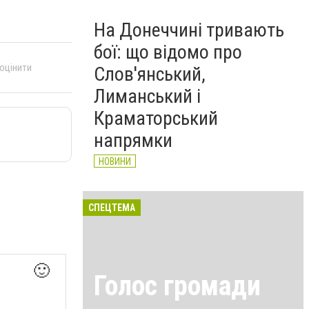
На Донеччині тривають
бої: що відомо про
 оцінити
Слов'янський,
Лиманський і
Краматорський
напрямки
НОВИНИ
СПЕЦТЕМА
🙂
Голос громади