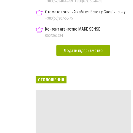
+380(67)340-49-59, +380(67)350-44-68
Стоматологічний кабінет Естет у Слов'янську
+380(66)307-55-75
Контент агентство MAKE SENSE
0504262624
Додати підприємство
ОГОЛОШЕННЯ