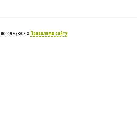
я погоджуюся з
Правилами сайту