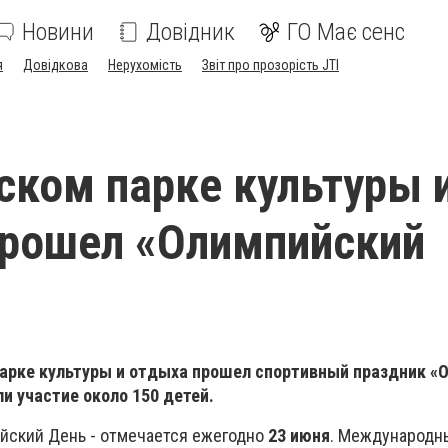
Новини
Довідник
ГО Має сенс
я
Довідкова
Нерухомість
Звіт про прозорість JTI
ском парке культуры 
прошел «Олимпийский
парке культуры и отдыха прошел спортивный праздник «
ли участие около 150 детей.
ский День - отмечается ежегодно
23 июня
. Международн