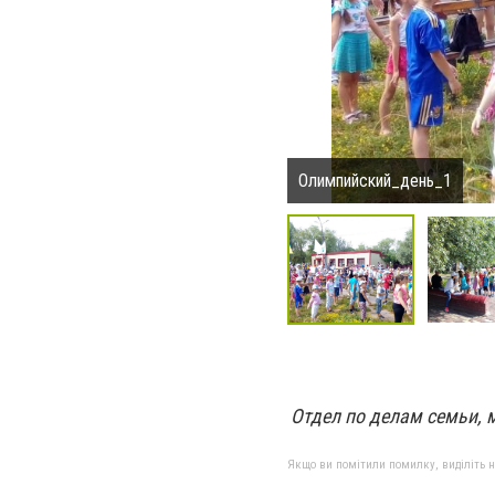
Олимпийский_день_1
Отдел по делам семьи, 
Якщо ви помітили помилку, виділіть нео