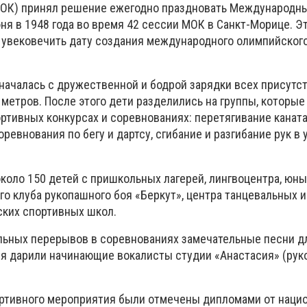
МОК) принял решение ежегодно праздновать Международн
я в 1948 года во время 42 сессии МОК в Санкт-Морице. Э
ы увековечить дату создания международного олимпийского
началась с дружественной и бодрой зарядки всех присутс
 метров. После этого дети разделились на группы, которы
ртивных конкурсах и соревнованиях: перетягивание каната
ревнования по бегу и дартсу, сгибание и разгибание рук в
коло 150 детей с пришкольных лагерей, лингвоцентра, юн
го клуба рукопашного боя «Беркут», центра танцевальных 
ских спортивных школ.
ьных перерывов в соревнованиях замечательные песни д
я дарили начинающие вокалисты студии «Анастасия» (рук
ртивного мероприятия были отмечены дипломами от наци