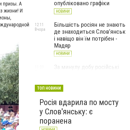
опубліковано графіки
и призы. А
з жизни! И
НОВИНИ
ионы,
Більшість росіян не знають
еждународной
12:11
Вчора
де знаходиться Слов’янськ
і навіщо він їм потрібен -
Мадяр
НОВИНИ
За минулу добу російські
11:09
Вчора
війська 13 разів атакували
Слов'янськ. Хроніка
великої війни: 6 серпня
ТОП НОВИНИ
НОВИНИ
Росія вдарила по мосту
у Слов'янську: є
поранена
НОВИНИ