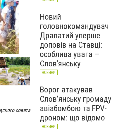
Новий
головнокомандувач
Драпатий уперше
доповів на Ставці:
Олимпийский_день_2
особлива увага —
Слов'янську
НОВИНИ
Ворог атакував
Слов’янську громаду
авіабомбою та FPV-
дского совета
дроном: що відомо
НОВИНИ