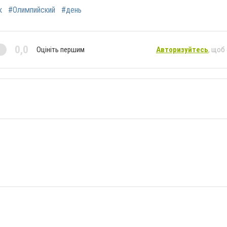
к
#Олимпийский
#день
0,0
Оцініть першим
Авторизуйтесь
, щоб