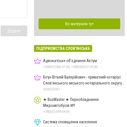
Всі матеріали тут
Додати
ПІДПРИЄМСТВА СЛОВ'ЯНСЬКА
Адвокатське об'єднання Актум
+380(67)566-47-09, +380(50)347-05-80
Бігун Віталій Валерійович - приватний нотаріус
Слов'янського міського нотаріального округу
Дон.обл.
0506555431
★ BusMaster ★ Переобладнання
Мікроавтобусів №1
+380(67)599-04-04
Система сповіщення населення